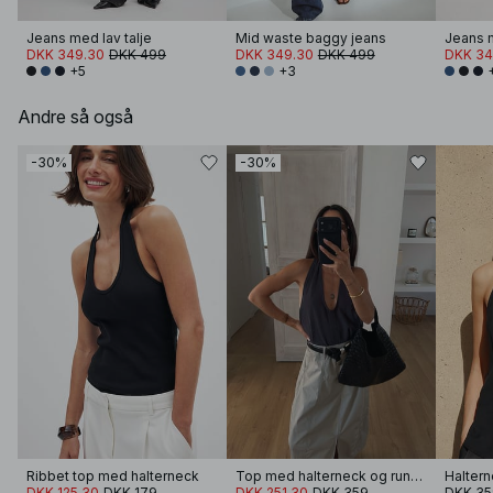
Jeans med lav talje
Mid waste baggy jeans
Jeans m
DKK 349.30
DKK 499
DKK 349.30
DKK 499
DKK 34
+5
+3
Andre så også
-30%
-30%
Ribbet top med halterneck
Top med halterneck og rund halsudskæring
DKK 125.30
DKK 179
DKK 251.30
DKK 359
DKK 35