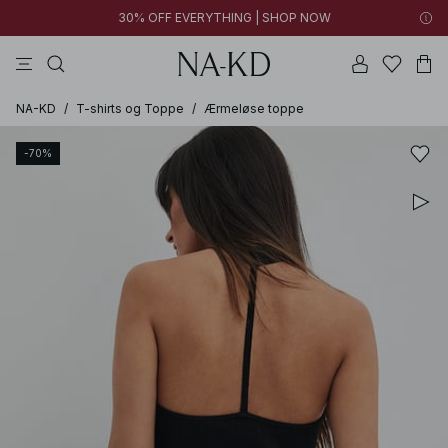
30% OFF EVERYTHING | SHOP NOW
bukser
toppe
sorte
brune
hvide
NA-KD
/
T-shirts og Toppe
/
Ærmeløse toppe
-70%