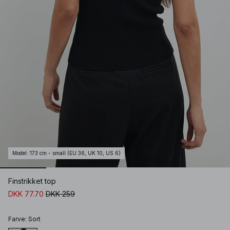
Model
:
173 cm - small (EU 36, UK 10, US 6)
Finstrikket top
DKK 77.70
DKK 259
Farve
:
Sort