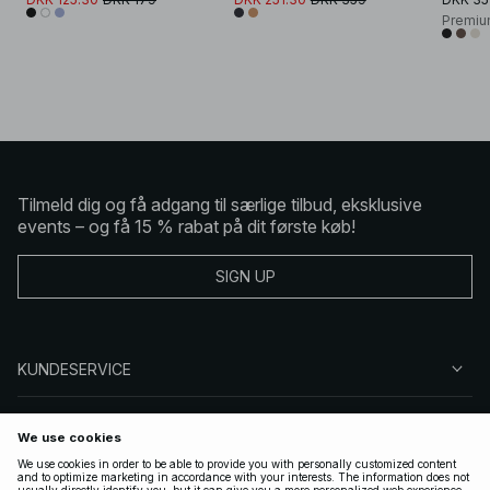
Premiu
Tilmeld dig og få adgang til særlige tilbud, eksklusive
events – og få 15 % rabat på dit første køb!
SIGN UP
KUNDESERVICE
OM NA-KD
FØLG OS