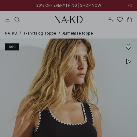
30% OFF EVERYTHING | SHOP NOW
bukser
toppe
brune
sorte
bomuld
NA-KD
/
T-shirts og Toppe
/
Ærmeløse toppe
-80%