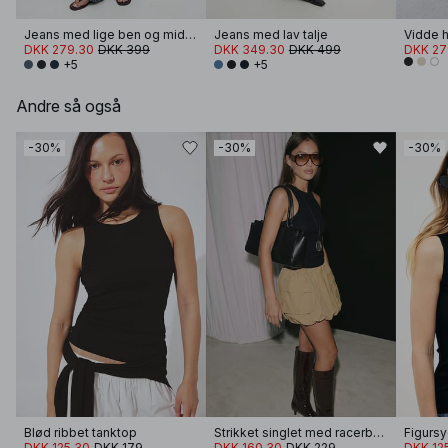
Jeans med lige ben og miditalje
Jeans med lav talje
DKK 279.30
DKK 399
DKK 349.30
DKK 499
DKK 27
+5
+5
Andre så også
-30%
-30%
-30%
Blød ribbet tanktop
Strikket singlet med racerback
Figursy
DKK 125.30
DKK 179
DKK 160.30
DKK 229
DKK 12