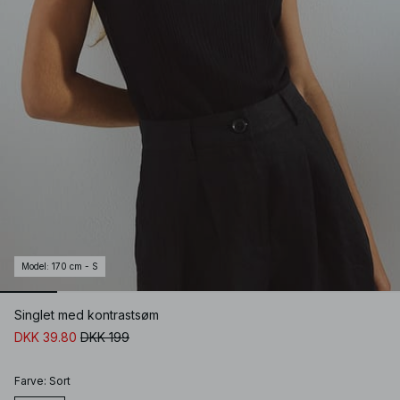
Model
:
170 cm - S
Singlet med kontrastsøm
DKK 39.80
DKK 199
Farve
:
Sort