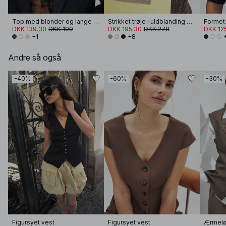
Top med blonder og lange ærmer
Strikket trøje i uldblanding med rund hals
DKK 139.30
DKK 199
DKK 195.30
DKK 279
DKK 12
+1
+8
Andre så også
-40%
-60%
-30%
Figursyet vest
Figursyet vest