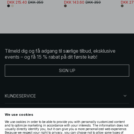
DKK 215.40
DKK 359
DKK 143.60
DKK 359
DKK 27
Tilmeld dig og få adgang til særlige tilbud, eksklusive
events – og få 15 % rabat på dit første køb!
SIGN UP
KUNDESERVICE
OM NA-KD
FØLG OS