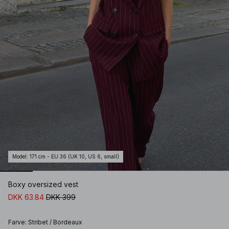
Model
:
171 cm - EU 36 (UK 10, US 6, small)
Boxy oversized vest
DKK 63.84
DKK 399
Farve
:
Stribet / Bordeaux