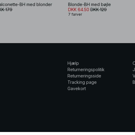
alconette-BH med blonder
Blonde-BH med bøjle
KK 179
DKK 64.50
DKK 129
7 farver
Hjælp
Returneringspolitik
Returneringsside
V
Tracking page
Gavekort