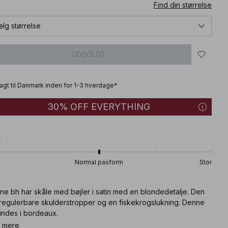
Find din størrelse
lg størrelse
UDSOLGT
fragt til Danmark inden for 1-3 hverdage*
30% OFF EVERYTHING
T
Normal pasform
Stor
ne bh har skåle med bøjler i satin med en blondedetalje. Den
 regulerbare skulderstropper og en fiskekrogslukning. Denne
indes i bordeaux.
 mere