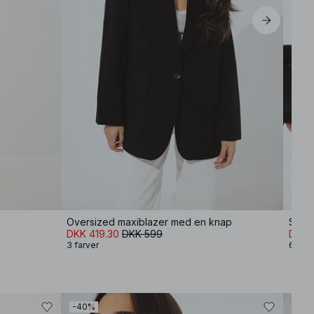
Oversized maxiblazer med en knap
Soft 
DKK 419.30
DKK 599
DKK 
3 farver
6 farv
-40%
-50