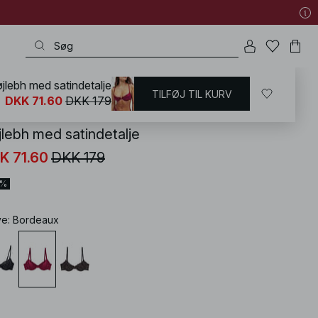
jlebh med satindetalje
TILFØJ TIL KURV
KD
/
Undertøj
/
Bh'er
/
Blonde-BH
DKK 71.60
DKK 179
jlebh med satindetalje
K 71.60
DKK 179
0%
ve
:
Bordeaux