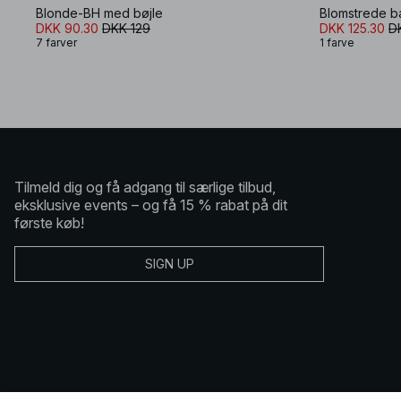
Blonde-BH med bøjle
Blomstrede b
DKK 90.30
DKK 129
DKK 125.30
D
7 farver
1 farve
Tilmeld dig og få adgang til særlige tilbud,
eksklusive events – og få 15 % rabat på dit
første køb!
SIGN UP