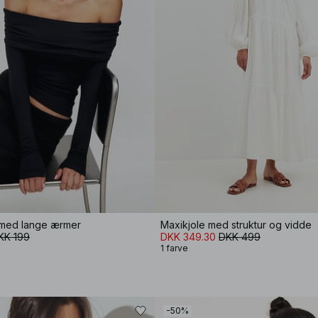
p med lange ærmer
Maxikjole med struktur og vidde
KK 199
DKK 349.30
DKK 499
1 farve
-50%