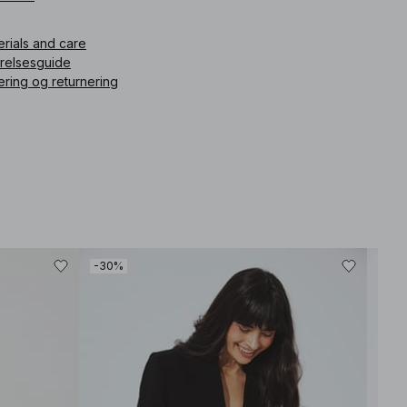
ikelnummer
:
1013-001228-0212
erials and care
rrelsesguide
ering og returnering
-30%
-30