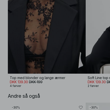
Top med blonder og lange ærmer
Soft Line to
DKK 139.30
DKK 199
DKK 139.30
D
4 farver
2 farver
Andre så også
-30%
-30%