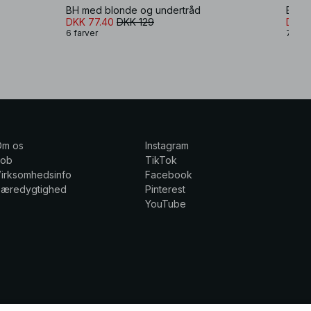
BH med blonde og undertråd
Blon
DKK 77.40
DKK 129
DKK 
6 farver
7 farv
Om os
Instagram
Job
TikTok
irksomhedsinfo
Facebook
Bæredygtighed
Pinterest
YouTube