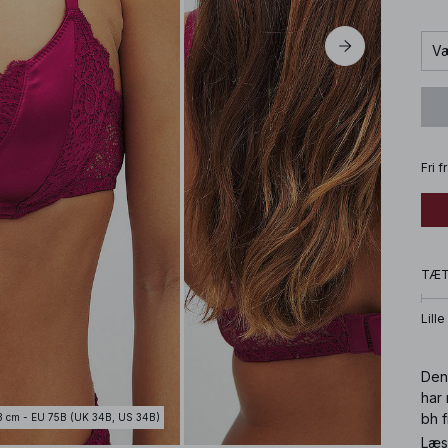
Væ
Fri 
TÆ
Lille
Den
har
bh f
3 cm - EU 75B (UK 34B, US 34B)
Læs