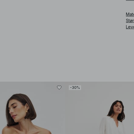
Art
Mat
Stø
Lev
-30%