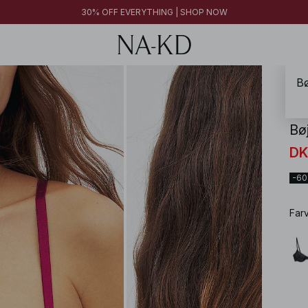
FINAL SALE | SHOP NOW
30% OFF EVERYTHING | SHOP NOW
FINAL SALE | SHOP NOW
Bø
NA-
Bø
DK
-6
Far