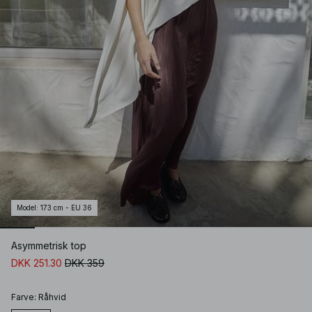
Model
:
173 cm - EU 36
Asymmetrisk top
DKK 251.30
DKK 359
Farve
:
Råhvid