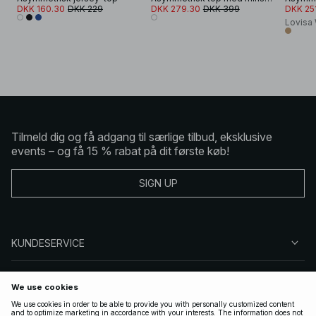
DKK 160.30
DKK 229
DKK 279.30
DKK 399
DKK 25
Lovisa
Tilmeld dig og få adgang til særlige tilbud, eksklusive
events – og få 15 % rabat på dit første køb!
SIGN UP
KUNDESERVICE
OM NA-KD
FØLG OS