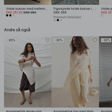
Vidde bukser med mellemhøj talje i viskoseblanding
Figursyede hvide bukser i hør med vide ben
Vidde p
DKK 251.30
DKK 359
DKK 399
DKK 25
Premium Selection
Andre så også
-30%
-30%
-30%
Asymmetrisk jersey-top
Asymmetrisk top med rhinsten
Asymmet