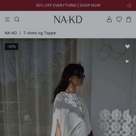
30% OFF EVERYTHING | SHOP NOW
bukser
toppe
kjoler
sorte
mørkebrune
NA-KD
/
T-shirts og Toppe
-30%