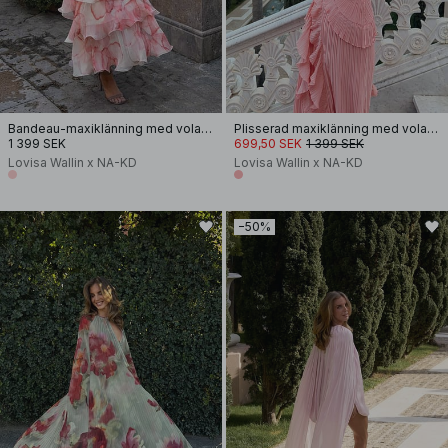
Bandeau-maxiklänning med volang
Plisserad maxiklänning med volangdetalj
1 399 SEK
699,50 SEK
1 399 SEK
Lovisa Wallin x NA-KD
Lovisa Wallin x NA-KD
−50%