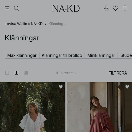
linne
byxor
toppar
klänningar
bruna
Lovisa Wallin x NA-KD
/
Klänningar
Klänningar
Maxiklänningar
Klänningar till bröllop
Miniklänningar
Stude
FILTRERA
10
Alternativ