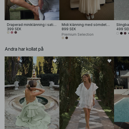
Draperad miniklänning i satin med halterneck
Midi klänning med sömdetaljer
Slingb
399 SEK
899 SEK
499 SE
Premium Selection
Andra har kollat på