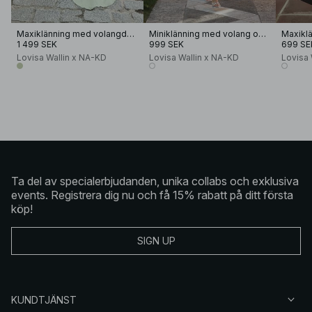
Maxiklänning med volangdetalj
Miniklänning med volang och V-ringning
1 499 SEK
999 SEK
699 SE
Lovisa Wallin x NA-KD
Lovisa Wallin x NA-KD
Lovisa
Ta del av specialerbjudanden, unika collabs och exklusiva
events. Registrera dig nu och få 15% rabatt på ditt första
köp!
SIGN UP
KUNDTJÄNST