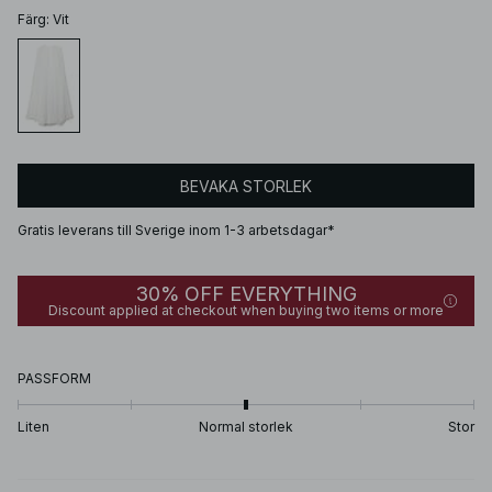
Färg
:
Vit
BEVAKA STORLEK
Gratis leverans till Sverige inom 1-3 arbetsdagar*
30% OFF EVERYTHING
Discount applied at checkout when buying two items or more
PASSFORM
Liten
Normal storlek
Stor