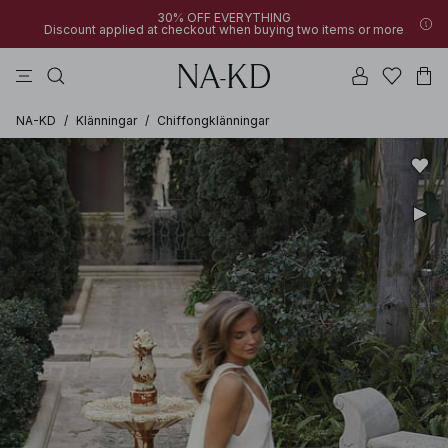
30% OFF EVERYTHING
Discount applied at checkout when buying two items or more
långärmade toppar
byxor
klänningar
bruna
överdelar
NA-KD
/
Klänningar
/
Chiffongklänningar