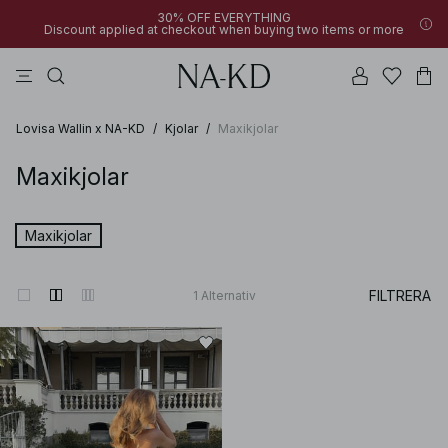
30% OFF EVERYTHING
Discount applied at checkout when buying two items or more
linne
byxor
svarta
överdelar
mörkbruna
Lovisa Wallin x NA-KD
/
Kjolar
/
Maxikjolar
Maxikjolar
Maxikjolar
FILTRERA
1
Alternativ