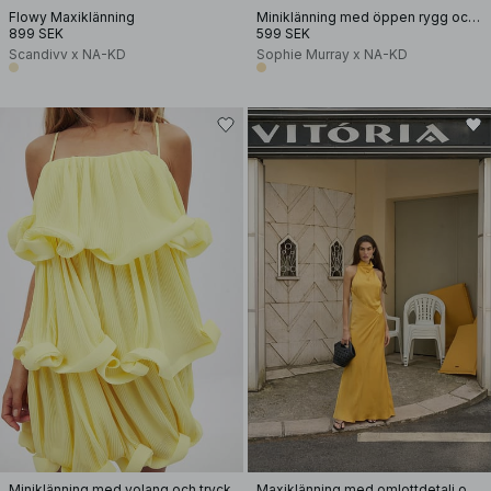
Flowy Maxiklänning
Miniklänning med öppen rygg och pärldetalj
899 SEK
599 SEK
Scandivv x NA-KD
Sophie Murray x NA-KD
Miniklänning med volang och tryck
Maxiklänning med omlottdetalj och halterneck