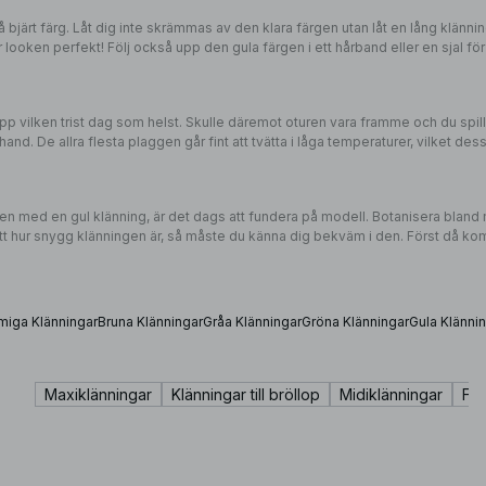
järt färg. Låt dig inte skrämmas av den klara färgen utan låt en lång klänning
 looken perfekt! Följ också upp den gula färgen i ett hårband eller en sjal för
upp vilken trist dag som helst. Skulle däremot oturen vara framme och du spil
nd. De allra flesta plaggen går fint att tvätta i låga temperaturer, vilket dess
n med en gul klänning, är det dags att fundera på modell. Botanisera bland mo
ett hur snygg klänningen är, så måste du känna dig bekväm i den. Först då kom
iga Klänningar
Bruna Klänningar
Gråa Klänningar
Gröna Klänningar
Gula Klänni
Maxiklänningar
Klänningar till bröllop
Midiklänningar
Fes