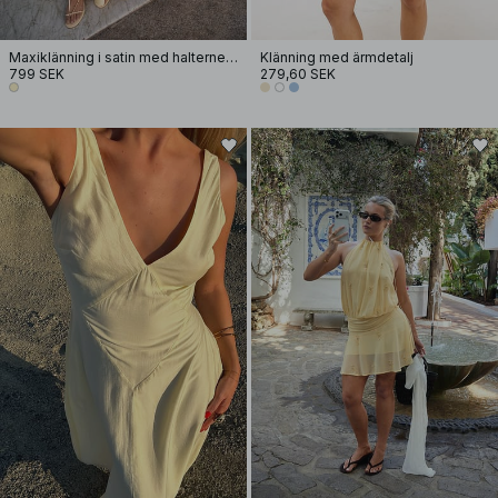
Maxiklänning i satin med halterneck
Klänning med ärmdetalj
799 SEK
279,60 SEK