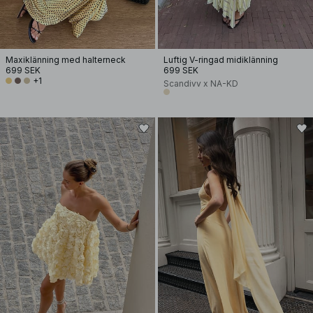
Maxiklänning med halterneck
Luftig V-ringad midiklänning
699 SEK
699 SEK
+1
Scandivv x NA-KD