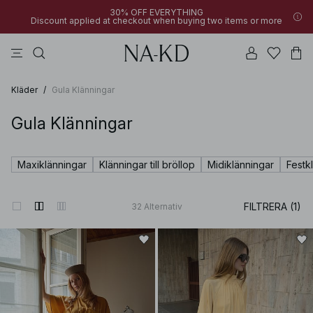
30% OFF EVERYTHING
Discount applied at checkout when buying two items or more
byxor
klänningar
bruna
svarta
överdelar
Kläder
/
Gula Klänningar
Gula Klänningar
Maxiklänningar
Klänningar till bröllop
Midiklänningar
Festk
FILTRERA (1)
32
Alternativ