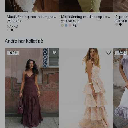
Maxiklänning med volang och smock
Midiklänning med knappdetalj
2-pack
799 SEK
219,60 SEK
99 SEK
+2
NA-KD
Andra har kollat på
−60%
−60%