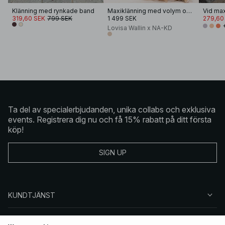
Klänning med rynkade band
Maxiklänning med volym och volang
Vid ma
319,60 SEK
799 SEK
1 499 SEK
279,60
Lovisa Wallin x NA-KD
Ta del av specialerbjudanden, unika collabs och exklusiva
events. Registrera dig nu och få 15% rabatt på ditt första
köp!
SIGN UP
KUNDTJÄNST
OM NA-KD