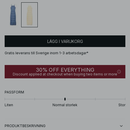
LÄGG I VARUKORG
Gratis leverans till Sverige inom 1-3 arbetsdagar*
30% OFF EVERYTHING
Discount applied at checkout when buying two items or more
PASSFORM
Liten
Normal storlek
Stor
PRODUKTBESKRIVNING