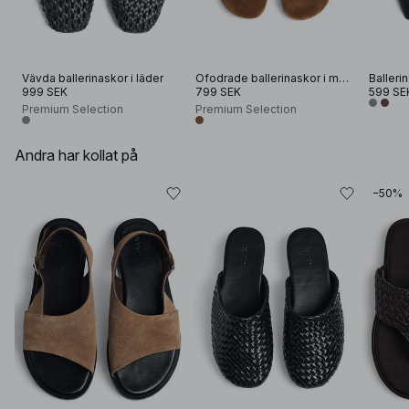
Vävda ballerinaskor i läder
Ofodrade ballerinaskor i mocka
Balleri
999 SEK
799 SEK
599 SE
Premium Selection
Premium Selection
Andra har kollat på
−50%