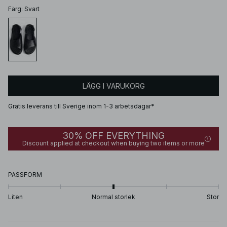
Färg
:
Svart
LÄGG I VARUKORG
Gratis leverans till Sverige inom 1-3 arbetsdagar*
30% OFF EVERYTHING
Discount applied at checkout when buying two items or more
PASSFORM
Liten
Normal storlek
Stor