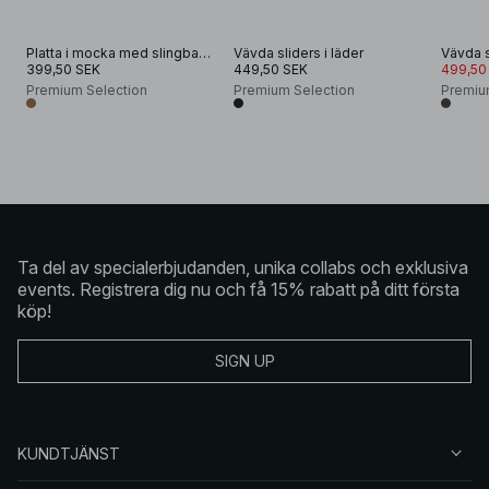
Platta i mocka med slingback och bred rem
Vävda sliders i läder
Vävda s
399,50 SEK
449,50 SEK
499,50
Premium Selection
Premium Selection
Premiu
Ta del av specialerbjudanden, unika collabs och exklusiva
events. Registrera dig nu och få 15% rabatt på ditt första
köp!
SIGN UP
KUNDTJÄNST