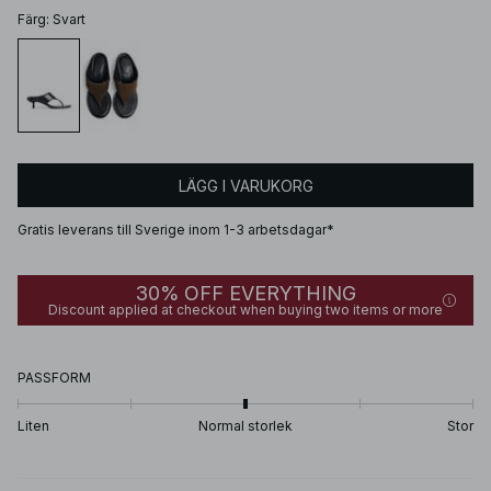
Färg
:
Svart
LÄGG I VARUKORG
Gratis leverans till Sverige inom 1-3 arbetsdagar*
30% OFF EVERYTHING
Discount applied at checkout when buying two items or more
PASSFORM
Liten
Normal storlek
Stor