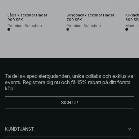
Låga klackskor i läder
Slingbackklackskor i läder
Kilklac
999 SEK
799 SEK
699 SE
Premium Selection
Premium Selection
Marie 
Ta del av specialerbjudanden, unika collabs och exklusiva
events. Registrera dig nu och få 15% rabatt på ditt första
köp!
SIGN UP
KUNDTJÄNST