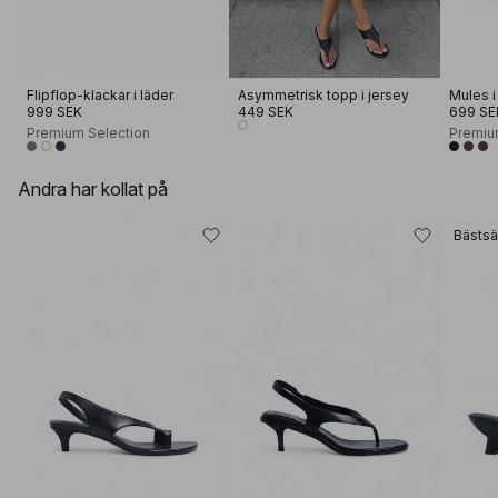
Flipflop-klackar i läder
Asymmetrisk topp i jersey
Mules i
999 SEK
449 SEK
699 SE
Premium Selection
Premiu
Andra har kollat på
Bästsä