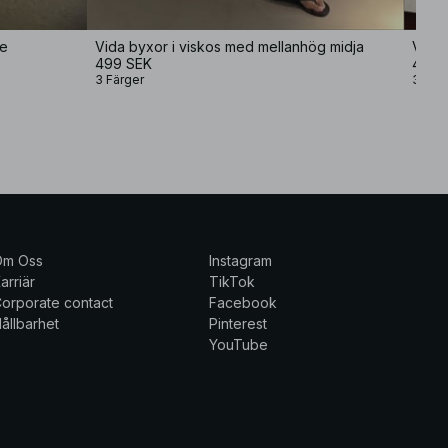
se
Vida byxor i viskos med mellanhög midja
Vida 
499 SEK
499 
3 Färger
3 Fär
Om Oss
Instagram
arriär
TikTok
orporate contact
Facebook
ållbarhet
Pinterest
YouTube