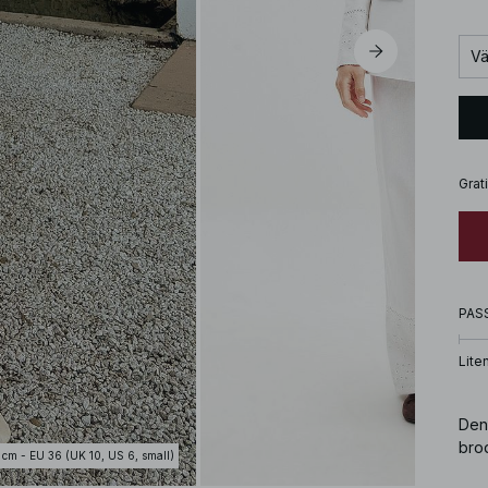
Vä
Grat
PAS
Lite
Den
brod
 cm - EU 36 (UK 10, US 6, small)