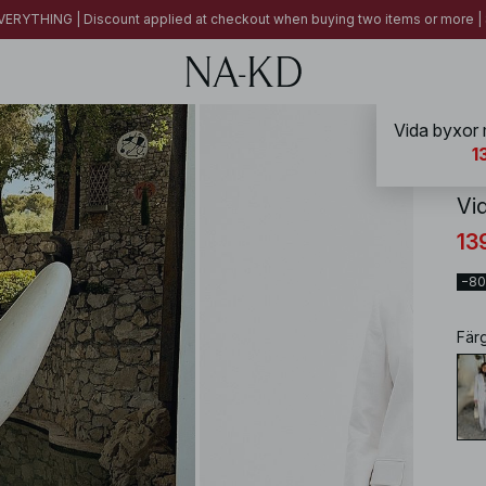
ERYTHING | Discount applied at checkout when buying two items or more
Vida byxor
NA-
1
Vi
13
−8
Fär