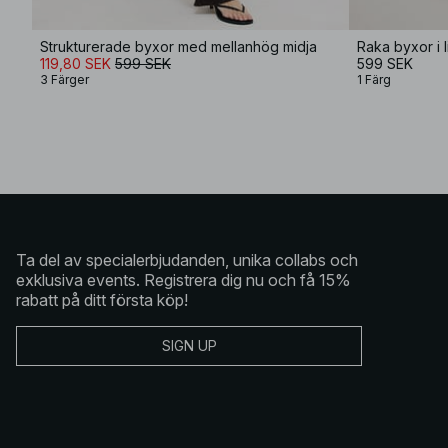
Strukturerade byxor med mellanhög midja
119,80 SEK
599 SEK
599 SEK
3 Färger
1 Färg
Ta del av specialerbjudanden, unika collabs och
exklusiva events. Registrera dig nu och få 15%
rabatt på ditt första köp!
SIGN UP