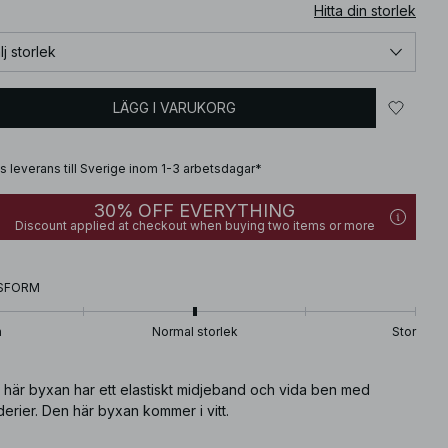
Hitta din storlek
lj storlek
LÄGG I VARUKORG
is leverans till Sverige inom 1-3 arbetsdagar*
30% OFF EVERYTHING
Discount applied at checkout when buying two items or more
SFORM
n
Normal storlek
Stor
 här byxan har ett elastiskt midjeband och vida ben med
erier. Den här byxan kommer i vitt.