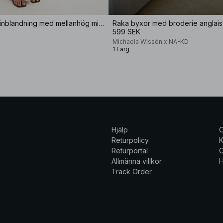
Raka byxor i linblandning med mellanhög midja
Raka byxor med broderie anglai
599 SEK
Michaela Wissén x NA-KD
1 Färg
Hjälp
Returpolicy
K
Returportal
C
Allmänna villkor
H
Track Order