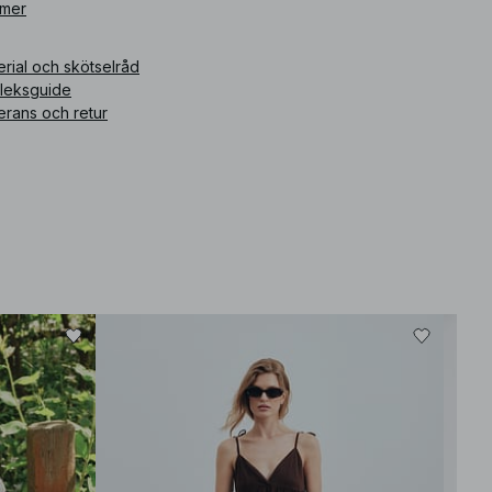
ikelnummer
 mer
:
1100-011455-0001
rial och skötselråd
rleksguide
erans och retur