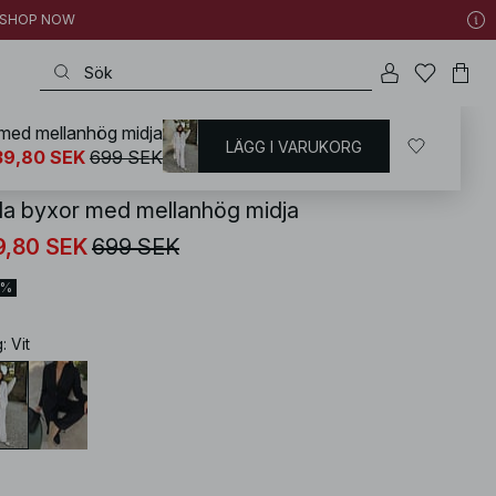
 | SHOP NOW
 med mellanhög midja
LÄGG I VARUKORG
KD
/
Linnekläder
/
Linnebyxor
39,80 SEK
699 SEK
da byxor med mellanhög midja
9,80 SEK
699 SEK
0%
g
:
Vit