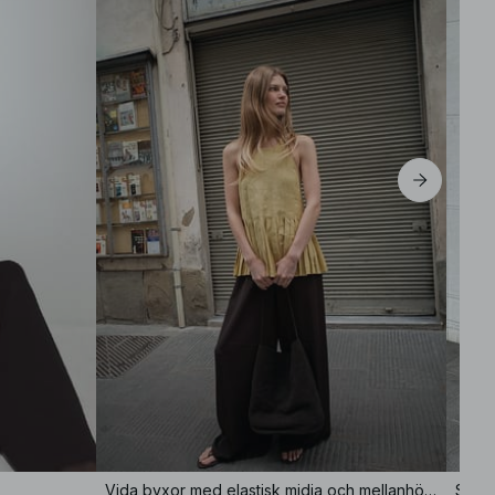
Vida byxor med elastisk midja och mellanhög midja