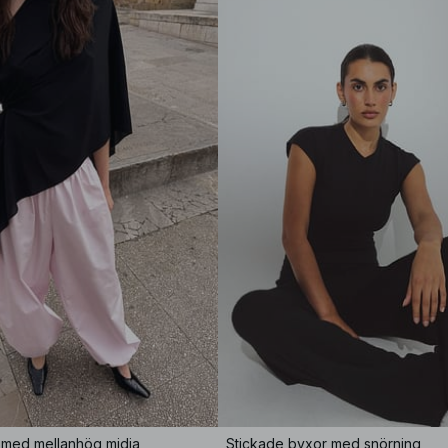
 med mellanhög midja
Stickade byxor med snörning