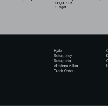
199,60 SEK
2 Färger
Hjälp
Returpolicy
K
Returportal
C
Allmänna villkor
H
Track Order