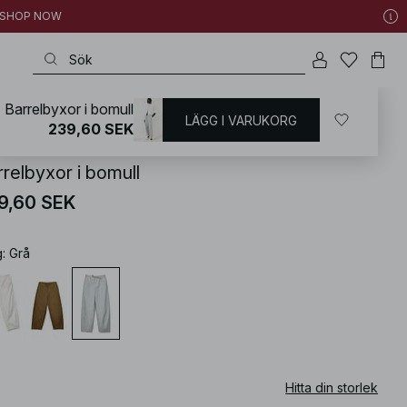
 | SHOP NOW
Barrelbyxor i bomull
LÄGG I VARUKORG
KD
/
Byxor
/
Vida byxor
239,60 SEK
rrelbyxor i bomull
9,60 SEK
g
:
Grå
Hitta din storlek