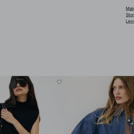
Mate
Sto
Lev