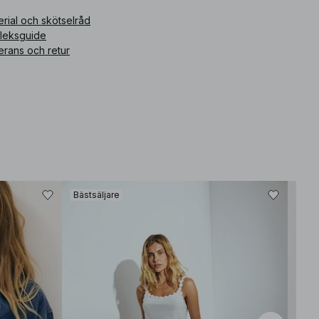
rial och skötselråd
rleksguide
erans och retur
Bästsäljare
Bäst