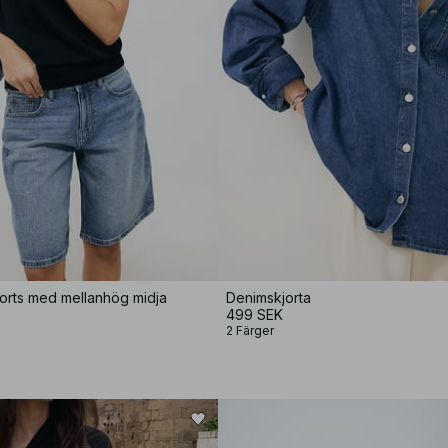
orts med mellanhög midja
Denimskjorta
499 SEK
2 Färger