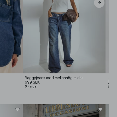
Baggyjeans med mellanhög midja
Jeans
699 SEK
699 
6 Färger
8 Fär