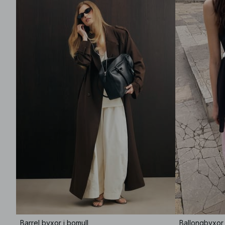
Barrel byxor i bomull
Ballongbyxor