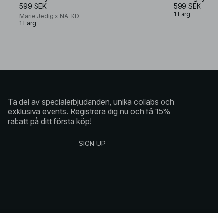
599 SEK
599 SEK
1 Färg
Marie Jedig x NA-KD
1 Färg
Ta del av specialerbjudanden, unika collabs och
exklusiva events. Registrera dig nu och få 15%
rabatt på ditt första köp!
SIGN UP