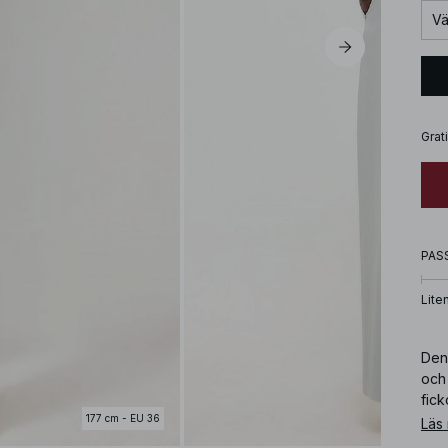
Vä
Grat
PAS
Lite
Den
och 
fic
177 cm - EU 36
Läs
Art