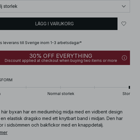
lj storlek
LÄGG I VARUKORG
is leverans till Sverige inom 1-3 arbetsdagar*
30% OFF EVERYTHING
Discount applied at checkout when buying two items or more
SFORM
n
Normal storlek
Stor
 här byxan har en mediumhög midja med en vidbent design
en elastisk dragsko med ett knytbart band i midjan. Den har
kor i sidsömmen och bakfickor med en knappdetalj.
 mer
ikelnummer
:
1100-013023-0068