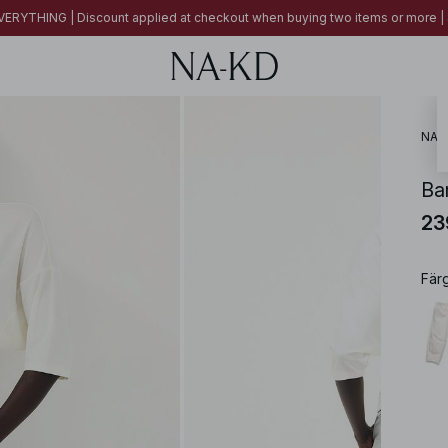
ERYTHING | Discount applied at checkout when buying two items or more
NA-
Ba
23
Fär