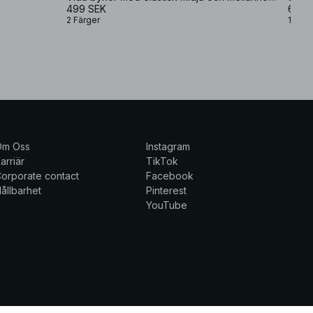
499 SEK
699 
2 Färger
1 Färg
Om Oss
Instagram
arriär
TikTok
orporate contact
Facebook
ållbarhet
Pinterest
YouTube