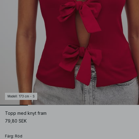
Modell
:
173 cm - S
Topp med knyt fram
79,80 SEK
Färg
:
Röd