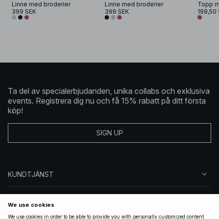
Linne med broderier
Linne med broderier
399 SEK
399 SEK
199,50
Ta del av specialerbjudanden, unika collabs och exklusiva
events. Registrera dig nu och få 15% rabatt på ditt första
köp!
SIGN UP
KUNDTJÄNST
OM NA-KD