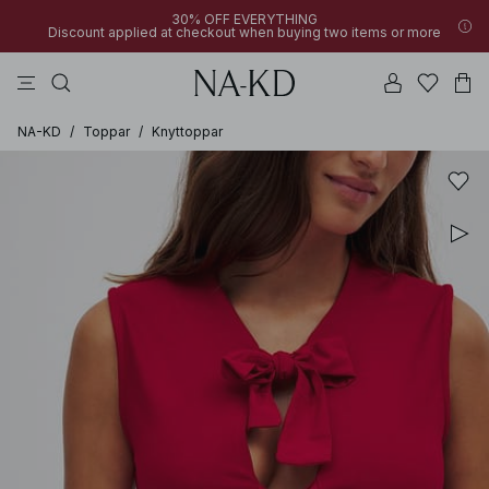
30% OFF EVERYTHING
Discount applied at checkout when buying two items or more
linne
byxor
klänningar
svarta
överdelar
NA-KD
/
Toppar
/
Knyttoppar