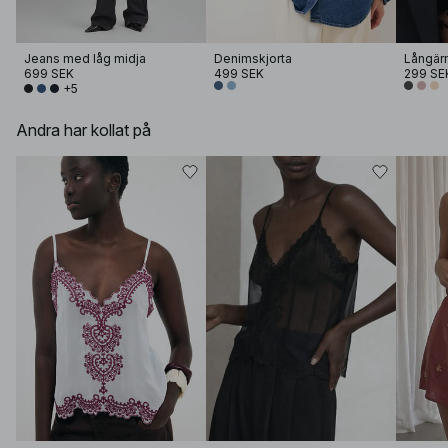
Jeans med låg midja
Denimskjorta
Långär
699 SEK
499 SEK
299 SE
+5
Andra har kollat på