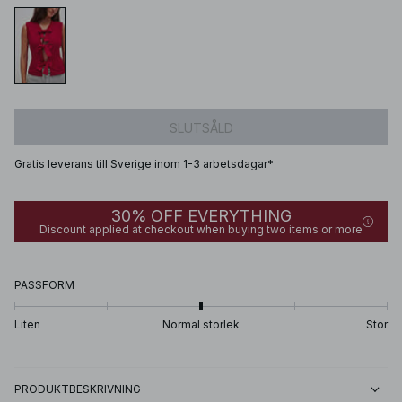
SLUTSÅLD
Gratis leverans till Sverige inom 1-3 arbetsdagar*
30% OFF EVERYTHING
Discount applied at checkout when buying two items or more
PASSFORM
Liten
Normal storlek
Stor
PRODUKTBESKRIVNING