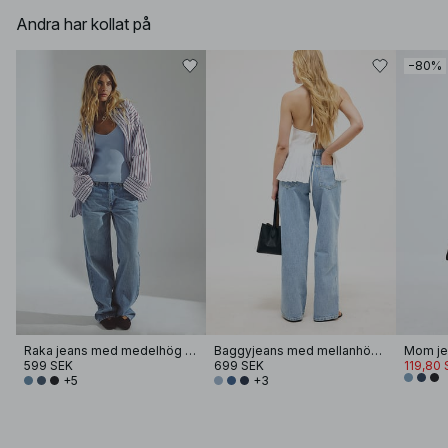
Andra har kollat på
−80%
Raka jeans med medelhög midja
Baggyjeans med mellanhög midja
Mom je
599 SEK
699 SEK
119,80 
+5
+3