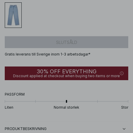
SLUTSÅLD
Gratis leverans till Sverige inom 1-3 arbetsdagar*
30% OFF EVERYTHING
Discount applied at checkout when buying two items or more
PASSFORM
Liten
Normal storlek
Stor
PRODUKTBESKRIVNING