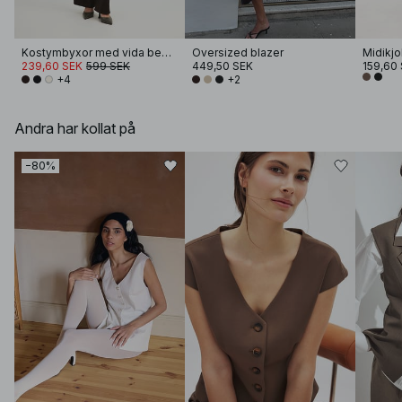
Kostymbyxor med vida ben och hög midja
Oversized blazer
Midikjol
239,60 SEK
599 SEK
449,50 SEK
159,60
+4
+2
Andra har kollat på
−80%