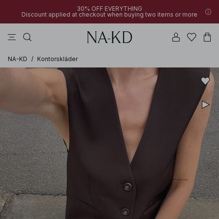
30% OFF EVERYTHING
Discount applied at checkout when buying two items or more
linne
klänningar
byxor
bruna
överdelar
NA-KD
/
Kontorskläder