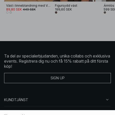
Väst i linneblandning med V-ringning
Figursydd väst
89,80 SEK
449 SEK
199,60 SEK
599 SE
Ta del av specialerbjudanden, unika collabs och exklusiva
events. Registrera dig nu och få 15% rabatt på ditt första
köp!
SIGN UP
KUNDTJÄNST
OM NA-KD