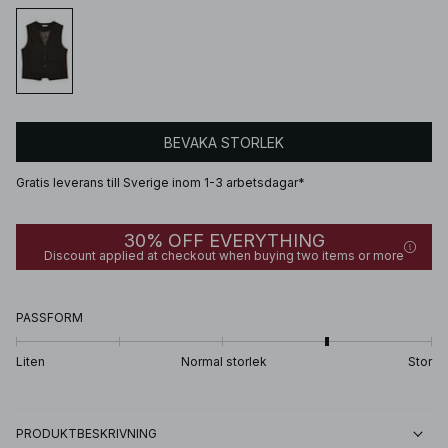
BEVAKA STORLEK
Gratis leverans till Sverige inom 1-3 arbetsdagar*
30% OFF EVERYTHING
Discount applied at checkout when buying two items or more
PASSFORM
Liten
Normal storlek
Stor
PRODUKTBESKRIVNING