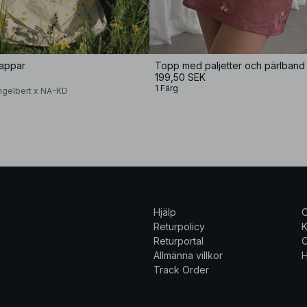
appar
Topp med paljetter och pärlband
199,50 SEK
1 Färg
ngelbert x NA-KD
Hjälp
Returpolicy
K
Returportal
C
Allmänna villkor
H
Track Order