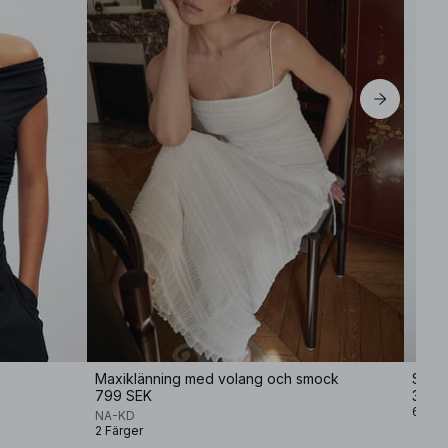
EU 42
EU 44
Maxiklänning med volang och smock
Soft 
799 SEK
349 
6 Fär
NA-KD
2 Färger