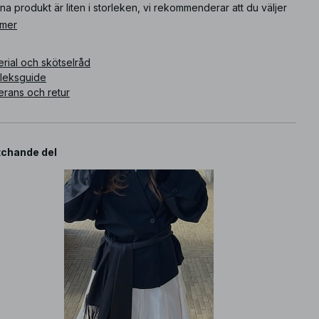
a produkt är liten i storleken, vi rekommenderar att du väljer
törre storlek än vanligt.
 mer
ikelnummer
:
1872-000000-0001
rial och skötselråd
rleksguide
erans och retur
chande del