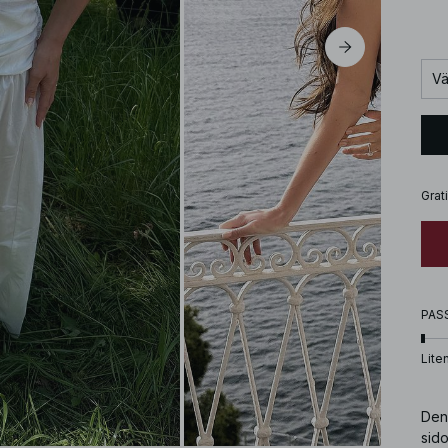
Vä
Grat
PAS
Lite
Den
sido