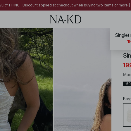
ERYTHING | Discount applied at checkout when buying two items or more
Singlet
NA-
1
Si
19
Mar
−5
Fär