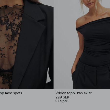
pp med spets
Vriden topp utan axlar
299 SEK
5 Färger