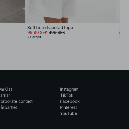
Soft Line draperad topp
Linne
99,80 SEK
499 SEK
399 
2 Färger
3 Fär
Om Oss
Instagram
arriär
TikTok
orporate contact
Facebook
ållbarhet
Pinterest
YouTube