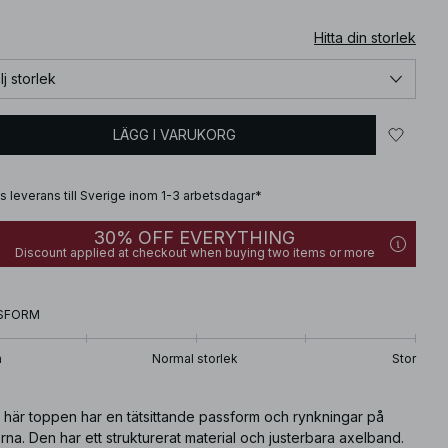
Hitta din storlek
lj storlek
LÄGG I VARUKORG
is leverans till Sverige inom 1-3 arbetsdagar*
30% OFF EVERYTHING
Discount applied at checkout when buying two items or more
SFORM
n
Normal storlek
Stor
 här toppen har en tätsittande passform och rynkningar på
rna. Den har ett strukturerat material och justerbara axelband.