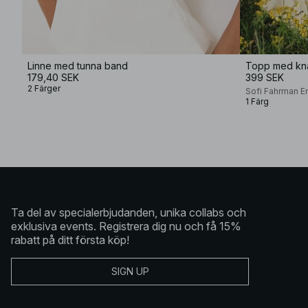
Linne med tunna band
Topp med kn
179,40 SEK
399 SEK
2 Färger
Sofi Fahrman E
1 Färg
Ta del av specialerbjudanden, unika collabs och
exklusiva events. Registrera dig nu och få 15%
rabatt på ditt första köp!
SIGN UP