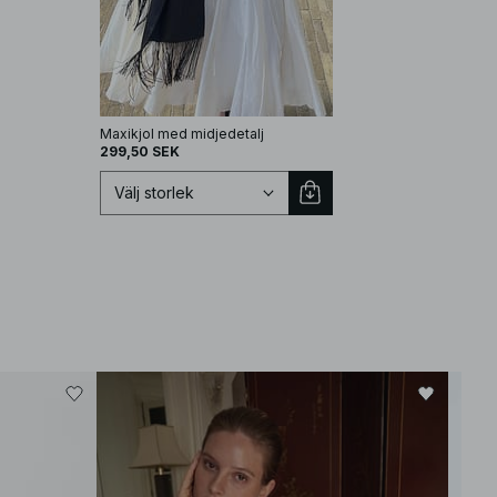
Maxikjol med midjedetalj
299,50 SEK
Välj storlek
Välj storlek
EU 32
EU 34
Bäst
EU 36
EU 38
EU 40