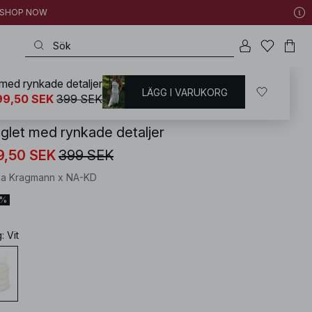
 | SHOP NOW
 med rynkade detaljer
LÄGG I VARUKORG
KD
/
Toppar
/
Ärmlösa toppar
99,50 SEK
399 SEK
nglet med rynkade detaljer
9,50 SEK
399 SEK
ia Kragmann x NA-KD
0%
g
:
Vit