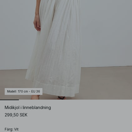
Modell
:
170 cm - EU 36
Midikjol i linneblandning
299,50 SEK
Färg
:
Vit