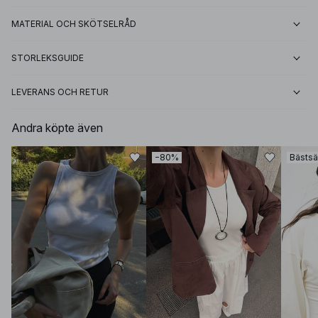
MATERIAL OCH SKÖTSELRÅD
STORLEKSGUIDE
LEVERANS OCH RETUR
Andra köpte även
−80%
Bästsä