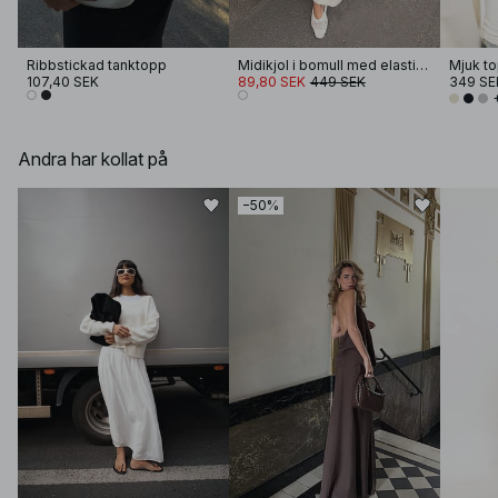
Ribbstickad tanktopp
Midikjol i bomull med elastisk midja
107,40 SEK
89,80 SEK
449 SEK
349 SE
Andra har kollat på
−50%