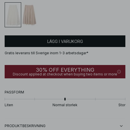
LÄGG I VARUKORG
Gratis leverans till Sverige inom 1-3 arbetsdagar*
30% OFF EVERYTHING
Discount applied at checkout when buying two items or more
PASSFORM
Liten
Normal storlek
Stor
PRODUKTBESKRIVNING