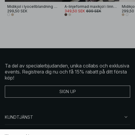
Midikjol i lyocellblandning med veckdetalj
A-linjeformad maxikjol i linne- och lyocellblandning
299,50 SEK
349,50 SEK
699 SEK
299,50
Ta del av specialerbjudanden, unika collabs och exklusiva
events. Registrera dig nu och få 15% rabatt på ditt första
köp!
SIGN UP
KUNDTJÄNST
OM NA-KD