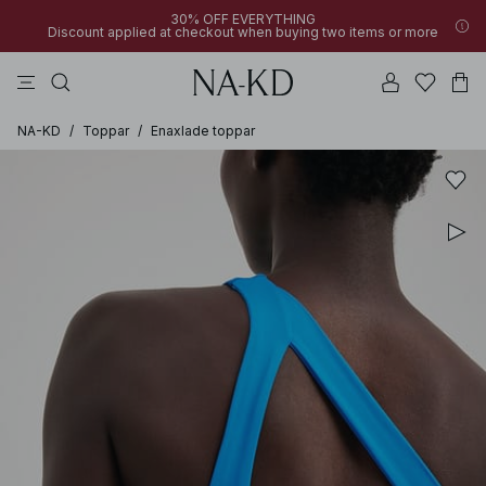
30% OFF EVERYTHING
Discount applied at checkout when buying two items or more
långärmade toppar
linne
byxor
klänningar
överdelar
NA-KD
/
Toppar
/
Enaxlade toppar