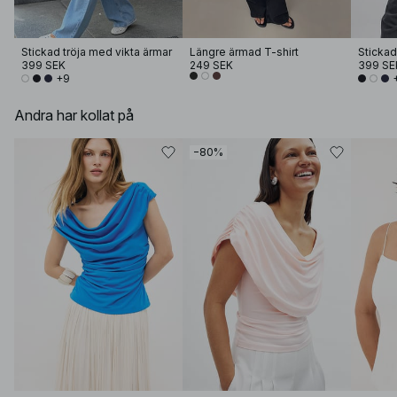
Stickad tröja med vikta ärmar
Längre ärmad T-shirt
Stickad
399 SEK
249 SEK
399 SE
+9
Andra har kollat på
−80%