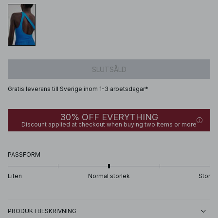
SLUTSÅLD
Gratis leverans till Sverige inom 1-3 arbetsdagar*
30% OFF EVERYTHING
Discount applied at checkout when buying two items or more
PASSFORM
Liten
Normal storlek
Stor
PRODUKTBESKRIVNING