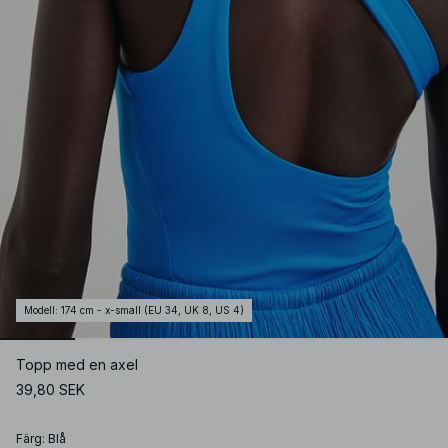
Modell
:
174 cm - x-small (EU 34, UK 8, US 4)
Topp med en axel
39,80 SEK
Färg
:
Blå