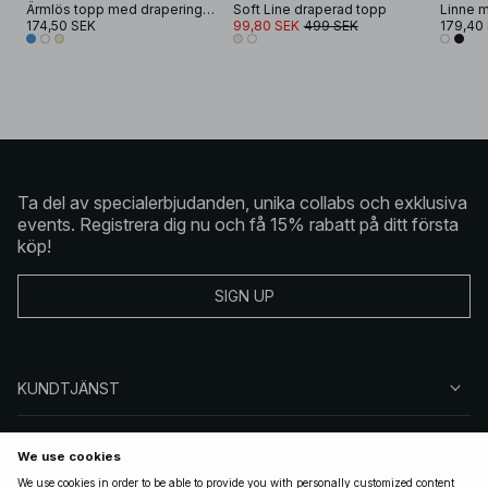
Ärmlös topp med drapering fram
Soft Line draperad topp
Linne 
174,50 SEK
99,80 SEK
499 SEK
179,40
Ta del av specialerbjudanden, unika collabs och exklusiva
events. Registrera dig nu och få 15% rabatt på ditt första
köp!
SIGN UP
KUNDTJÄNST
OM NA-KD