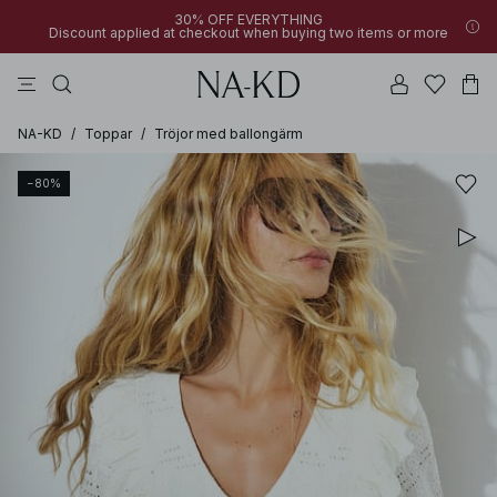
30% OFF EVERYTHING
Discount applied at checkout when buying two items or more
linne
toppar
byxor
bruna
svarta
NA-KD
/
Toppar
/
Tröjor med ballongärm
−80%