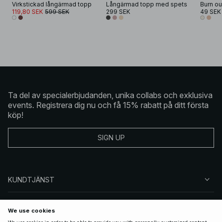
Virkstickad långärmad topp
Långärmad topp med spets
Burn o
119,80 SEK
599 SEK
299 SEK
49 SEK
Ta del av specialerbjudanden, unika collabs och exklusiva
events. Registrera dig nu och få 15% rabatt på ditt första
köp!
SIGN UP
KUNDTJÄNST
OM NA-KD