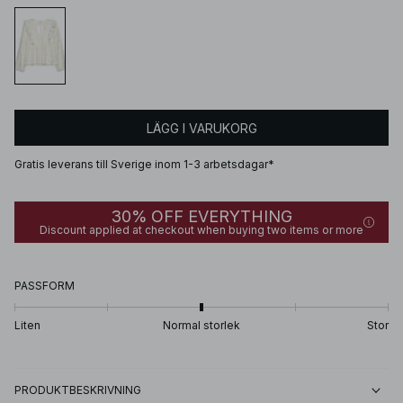
LÄGG I VARUKORG
Gratis leverans till Sverige inom 1-3 arbetsdagar*
30% OFF EVERYTHING
Discount applied at checkout when buying two items or more
PASSFORM
Liten
Normal storlek
Stor
PRODUKTBESKRIVNING