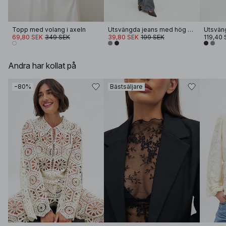
Topp med volang i axeln
Utsvängda jeans med hög midja
69,80 SEK
349 SEK
39,80 SEK
199 SEK
119,40 
Andra har kollat på
−80%
Bästsäljare