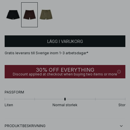
LÄGG I VARUKORG
Gratis leverans till Sverige inom 1-3 arbetsdagar*
30% OFF EVERYTHING
Discount applied at checkout when buying two items or more
PASSFORM
Liten
Normal storlek
Stor
PRODUKTBESKRIVNING