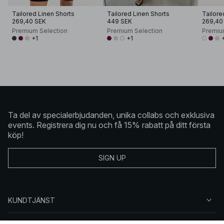
Tailored Linen Shorts
Tailored Linen Shorts
Tailore
269,40 SEK
449 SEK
269,40
Premium Selection
Premium Selection
Premiu
+1
+1
Ta del av specialerbjudanden, unika collabs och exklusiva
events. Registrera dig nu och få 15% rabatt på ditt första
köp!
SIGN UP
KUNDTJÄNST