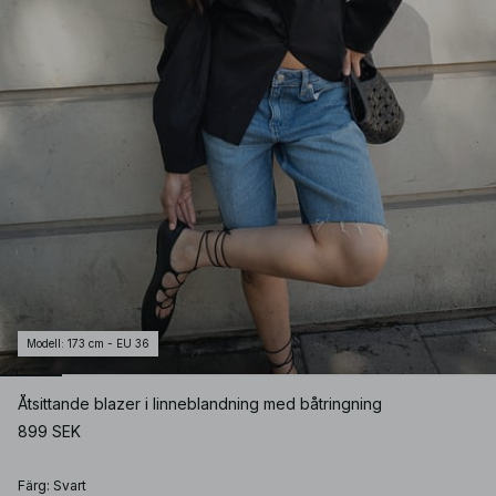
Modell
:
173 cm - EU 36
Åtsittande blazer i linneblandning med båtringning
899 SEK
Färg
:
Svart