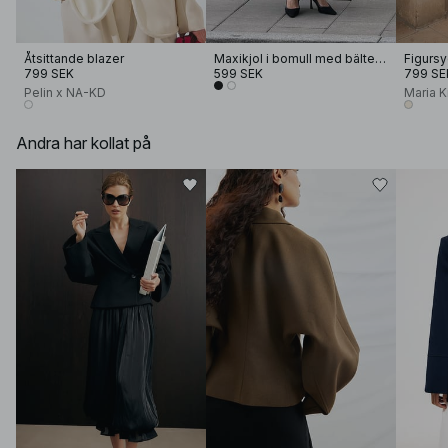
Åtsittande blazer
Maxikjol i bomull med bältesögla
799 SEK
599 SEK
799 SE
Pelin x NA-KD
Maria 
Andra har kollat på