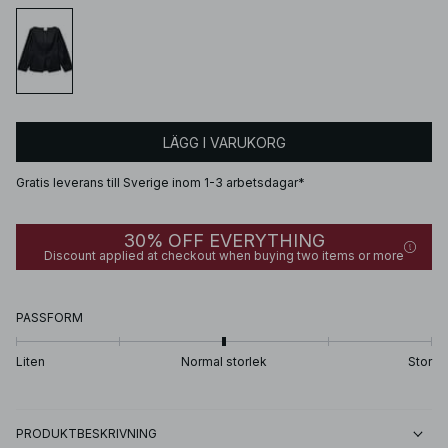
LÄGG I VARUKORG
Gratis leverans till Sverige inom 1-3 arbetsdagar*
30% OFF EVERYTHING
Discount applied at checkout when buying two items or more
PASSFORM
Liten
Normal storlek
Stor
PRODUKTBESKRIVNING