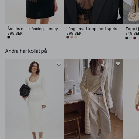
Ärmlös miniklänning i jersey
Långärmad topp med spets
Topp i 
299 SEK
299 SEK
249 SE
Andra har kollat på