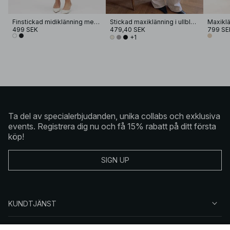
Finstickad midiklänning med trumpetärmar
Stickad maxiklänning i ullblandning
499 SEK
479,40 SEK
799 SE
+1
Ta del av specialerbjudanden, unika collabs och exklusiva
events. Registrera dig nu och få 15% rabatt på ditt första
köp!
SIGN UP
KUNDTJÄNST
OM NA-KD