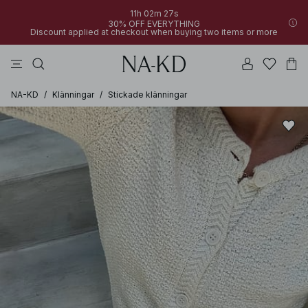
11h 02m 27s
30% OFF EVERYTHING
Discount applied at checkout when buying two items or more
linne
byxor
klänningar
svarta
överdelar
NA-KD
/
Klänningar
/
Stickade klänningar