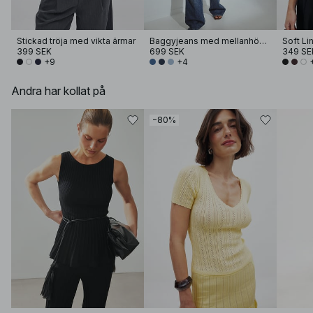
Stickad tröja med vikta ärmar
Baggyjeans med mellanhög midja
Soft Li
399 SEK
699 SEK
349 SE
+9
+4
Andra har kollat på
−80%