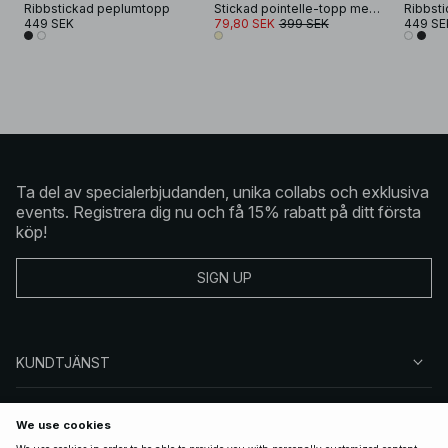
Ribbstickad peplumtopp
Stickad pointelle-topp med kort ärm
Ribbst
449 SEK
79,80 SEK
399 SEK
449 SE
Ta del av specialerbjudanden, unika collabs och exklusiva
events. Registrera dig nu och få 15% rabatt på ditt första
köp!
SIGN UP
KUNDTJÄNST
OM NA-KD