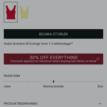
BEVAKA STORLEK
Gratis leverans till Sverige inom 1-3 arbetsdagar*
30% OFF EVERYTHING
Discount applied at checkout when buying two items or more
PASSFORM
Liten
Normal storlek
Stor
PRODUKTBESKRIVNING