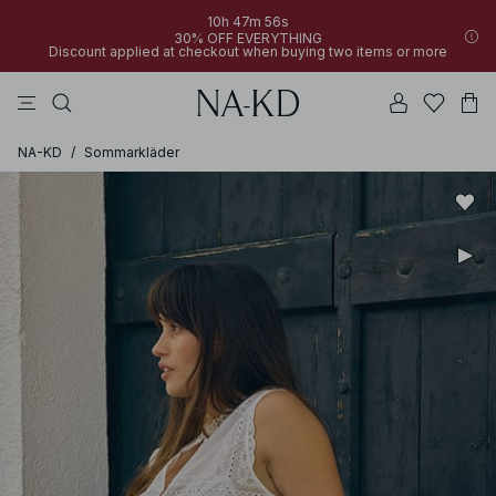
10h 47m 56s
30% OFF EVERYTHING
Discount applied at checkout when buying two items or more
linne
byxor
klänningar
svarta
överdelar
NA-KD
/
Sommarkläder