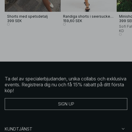
Shorts med spetsdetalj
Randiga shorts i seersucker-material med elastisk midja
Minisho
399 SEK
159,60 SEK
399 SE
Sofi Fa
KD
Ta del av specialerbjudanden, unika collabs och exklusiva
events. Registrera dig nu och få 15% rabatt på ditt första
köp!
SIGN UP
KUNDTJÄNST