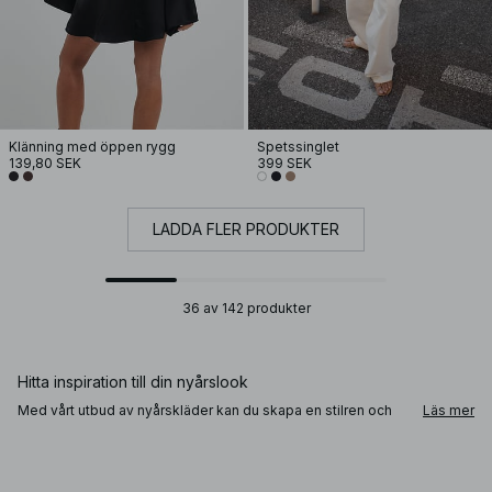
Klänning med öppen rygg
Spetssinglet
139,80 SEK
399 SEK
LADDA FLER PRODUKTER
36 av 142 produkter
Hitta inspiration till din nyårslook
Med vårt utbud av nyårskläder kan du skapa en stilren och
Läs mer
elegant look för årets sista fest. Satsa på en klänning i satin
eller glittrande paljetter för en extra festlig känsla, eller håll
det klassiskt med en svart kjol och en blazer. Matcha med
dina favoritklackar, smycken och en statementväska för en