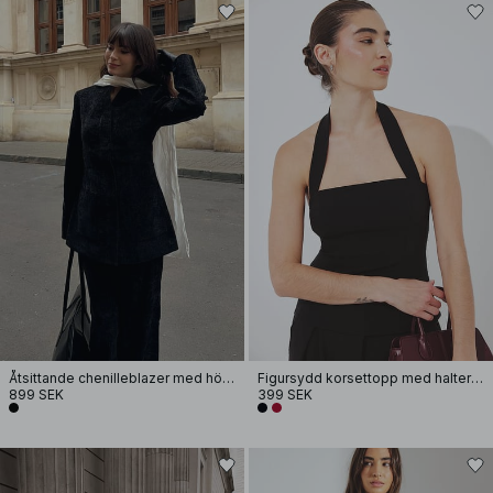
Åtsittande chenilleblazer med hög krage
Figursydd korsettopp med halterneck
899 SEK
399 SEK