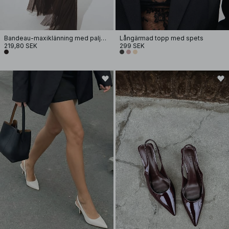
Bandeau-maxiklänning med paljetter
Långärmad topp med spets
219,80 SEK
299 SEK