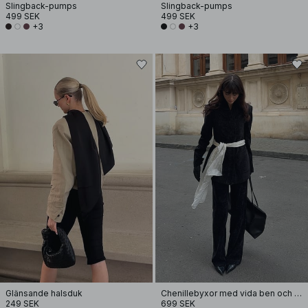
Slingback-pumps
Slingback-pumps
499 SEK
499 SEK
+3
+3
Glänsande halsduk
Chenillebyxor med vida ben och låg midja
249 SEK
699 SEK