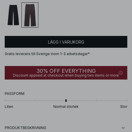
LÄGG I VARUKORG
Gratis leverans till Sverige inom 1-3 arbetsdagar*
30% OFF EVERYTHING
Discount applied at checkout when buying two items or more
PASSFORM
Liten
Normal storlek
Stor
PRODUKTBESKRIVNING