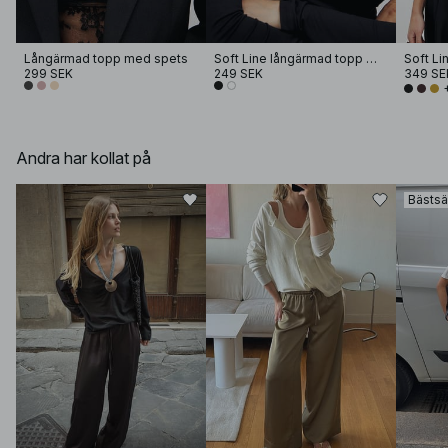
Långärmad topp med spets
Soft Line långärmad topp med tratthals
Soft Li
299 SEK
249 SEK
349 SE
Andra har kollat på
Bästsä