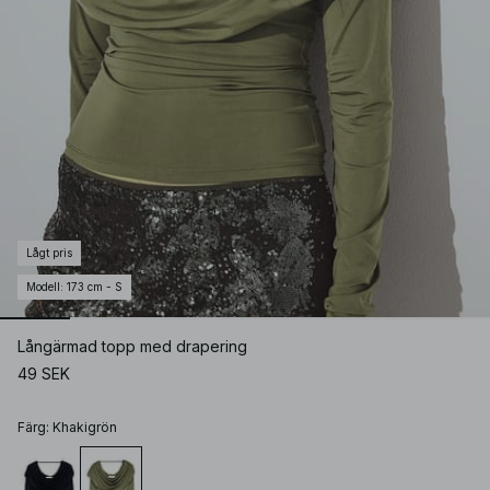
Lågt pris
Modell
:
173 cm - S
Långärmad topp med drapering
49 SEK
Färg
:
Khakigrön