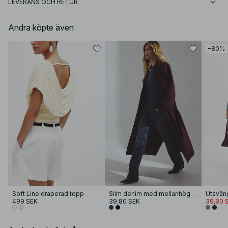
LEVERANS OCH RETUR
Andra köpte även
−80%
Soft Line draperad topp
Slim denim med mellanhög midja
499 SEK
39,80 SEK
39,80 