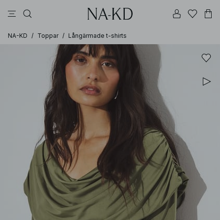
linne
byxor
klänningar
svarta
överdelar
NA-KD
/
Toppar
/
Långärmade t-shirts