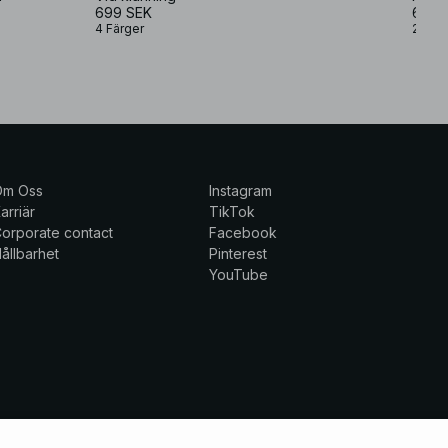
699 SEK
699 
4 Färger
2 Färg
Om Oss
Instagram
arriär
TikTok
orporate contact
Facebook
ållbarhet
Pinterest
YouTube