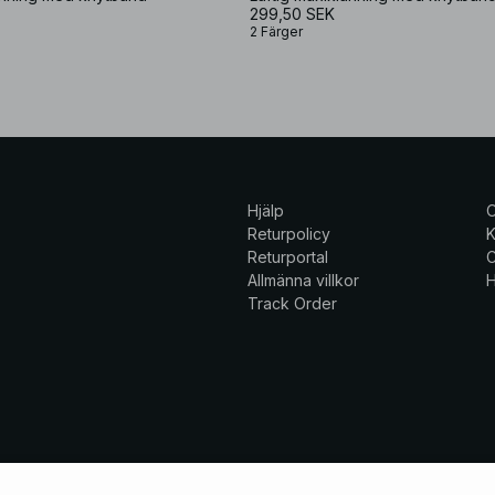
299,50 SEK
2 Färger
Hjälp
Returpolicy
K
Returportal
C
Allmänna villkor
H
Track Order