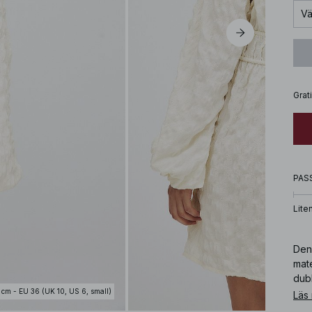
Vä
Grat
PAS
Lite
Den 
mate
dub
mini
 cm - EU 36 (UK 10, US 6, small)
Läs
ljus