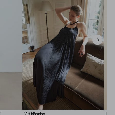
d
Vid klänning
Kortä