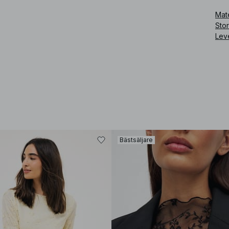
Mate
Art
Sto
Lev
Bästsäljare