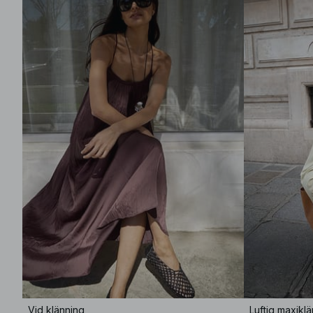
Vid klänning
Luftig maxikl