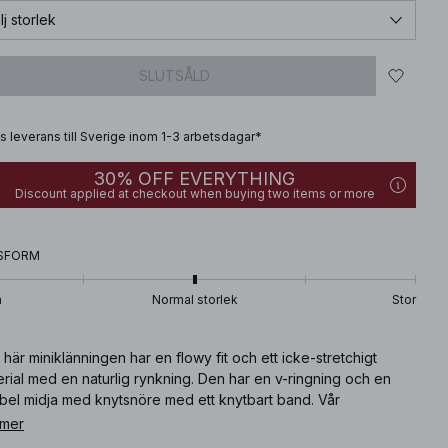
lj storlek
SLUTSÅLD
is leverans till Sverige inom 1-3 arbetsdagar*
30% OFF EVERYTHING
Discount applied at checkout when buying two items or more
SFORM
n
Normal storlek
Stor
här miniklänningen har en flowy fit och ett icke-stretchigt
rial med en naturlig rynkning. Den har en v-ringning och en
bel midja med knytsnöre med ett knytbart band. Vår
klänning har resårärmslut. Den här miniklänningen kommer i
 mer
beiget.