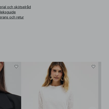
rial och skötselråd
ikelnummer
:
1100-009844-0021
rleksguide
erans och retur