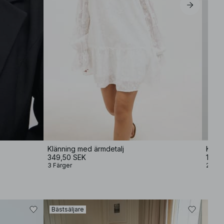
Klänning med ärmdetalj
Klän
349,50 SEK
139,
3 Färger
2 Färg
Bästsäljare
Bäst