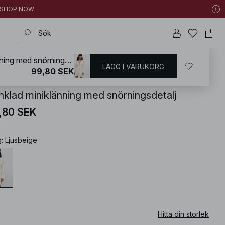
 | SHOP NOW
Krinklad miniklänning med snörningsdetalj
LÄGG I VARUKORG
KD
/
Sommarkläder
/
Sommarklänningar
99,80 SEK
inklad miniklänning med snörningsdetalj
,80 SEK
g
:
Ljusbeige
Hitta din storlek