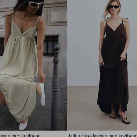
änning med knytband
Luftig maxiklänning med knytban