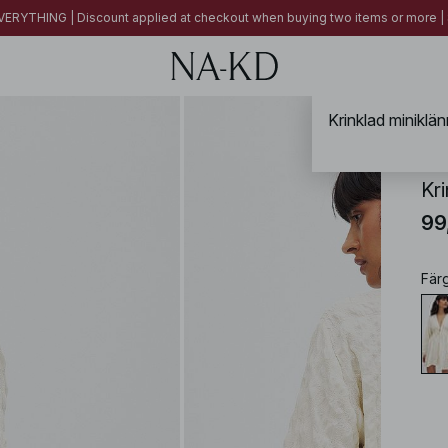
ERYTHING | Discount applied at checkout when buying two items or more
NA-
Kr
99
Fär