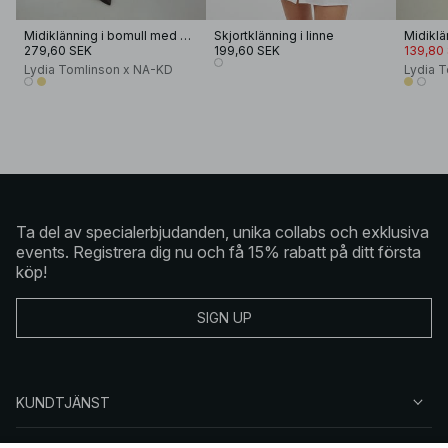
Midiklänning i bomull med knappar
Skjortklänning i linne
279,60 SEK
199,60 SEK
139,80
Lydia Tomlinson x NA-KD
Lydia 
Ta del av specialerbjudanden, unika collabs och exklusiva
events. Registrera dig nu och få 15% rabatt på ditt första
köp!
SIGN UP
KUNDTJÄNST