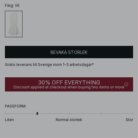
Färg
:
Vit
BEVAKA STORLEK
Gratis leverans till Sverige inom 1-3 arbetsdagar*
30% OFF EVERYTHING
Discount applied at checkout when buying two items or more
PASSFORM
Liten
Normal storlek
Stor