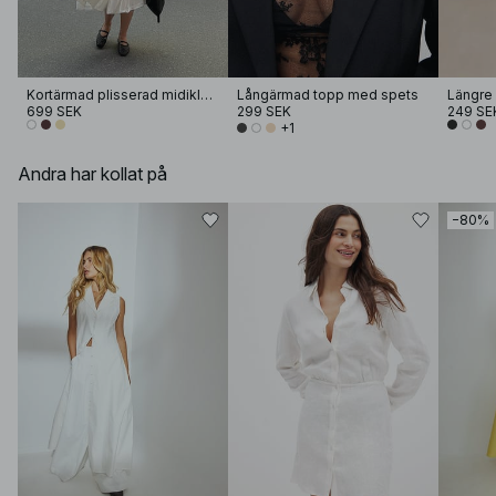
Kortärmad plisserad midiklänning i bomull
Långärmad topp med spets
Längre 
699 SEK
299 SEK
249 SE
+1
Andra har kollat på
−80%