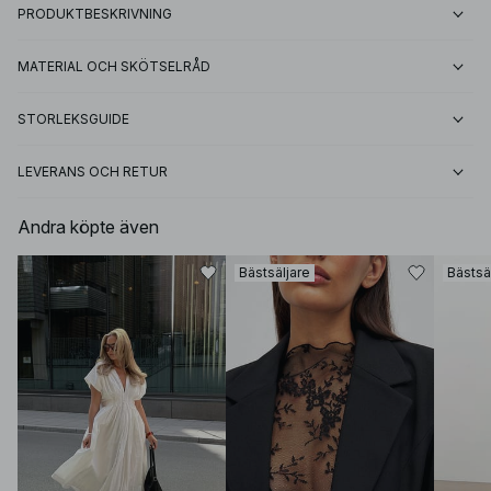
PRODUKTBESKRIVNING
MATERIAL OCH SKÖTSELRÅD
STORLEKSGUIDE
LEVERANS OCH RETUR
Andra köpte även
Bästsäljare
Bästsä