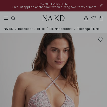
30% OFF EVERYTHING
Discount applied at checkout when buying two items or more
linne
byxor
klänningar
svarta
överdelar
NA-KD
/
Badkläder
/
Bikini
/
Bikininederdelar
/
Tietanga Bikinis