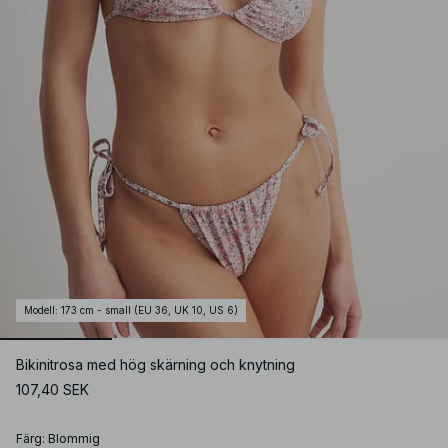
Modell
:
173 cm - small (EU 36, UK 10, US 6)
Bikinitrosa med hög skärning och knytning
107,40 SEK
Färg
:
Blommig