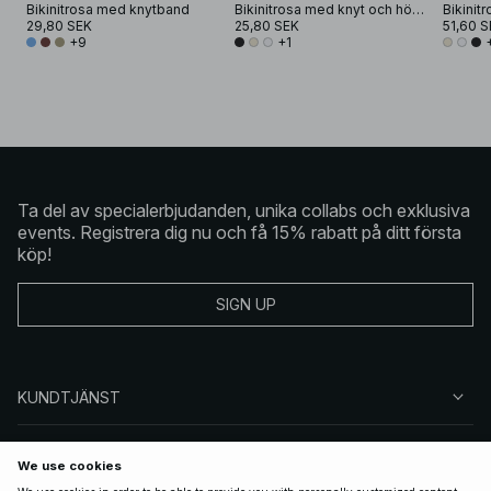
Bikinitrosa med knytband
Bikinitrosa med knyt och hög benskärning
29,80 SEK
25,80 SEK
51,60 S
+9
+1
Ta del av specialerbjudanden, unika collabs och exklusiva
events. Registrera dig nu och få 15% rabatt på ditt första
köp!
SIGN UP
KUNDTJÄNST
OM NA-KD