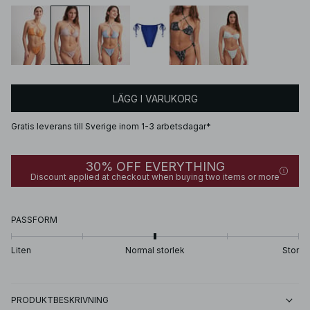
LÄGG I VARUKORG
Gratis leverans till Sverige inom 1-3 arbetsdagar*
30% OFF EVERYTHING
Discount applied at checkout when buying two items or more
PASSFORM
Liten
Normal storlek
Stor
PRODUKTBESKRIVNING