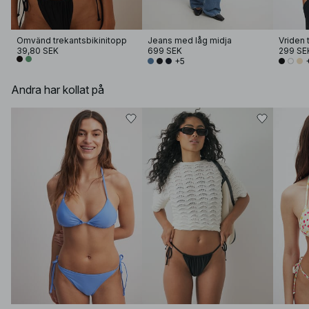
Omvänd trekantsbikinitopp
Jeans med låg midja
Vriden 
39,80 SEK
699 SEK
299 SE
+5
Andra har kollat på