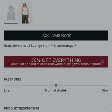
LÄGG I VARUKORG
Gratis leverans till Sverige inom 1-3 arbetsdagar*
30% OFF EVERYTHING
Discount applied at checkout when buying two items or more
PASSFORM
Liten
Normal storlek
Stor
PRODUKTBESKRIVNING