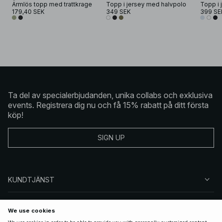
Ärmlös topp med trattkrage
Topp i jersey med halvpolo
Topp i 
179,40 SEK
349 SEK
399 SE
Ta del av specialerbjudanden, unika collabs och exklusiva
events. Registrera dig nu och få 15% rabatt på ditt första
köp!
SIGN UP
KUNDTJÄNST
OM NA-KD