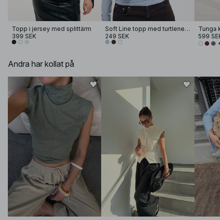
Topp i jersey med splittärm
Soft Line topp med turtleneck
399 SEK
249 SEK
599 SE
Andra har kollat på