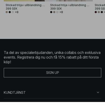
Stickad tröja i ullblandning med rund halsringning
Stickad tröja i ullblandning med rund halsringning
399 SEK
399 SEK
399 SE
+8
+8
Ta del av specialerbjudanden, unika collabs och exklusiva
events. Registrera dig nu och få 15% rabatt på ditt första
köp!
SIGN UP
KUNDTJÄNST
OM NA-KD