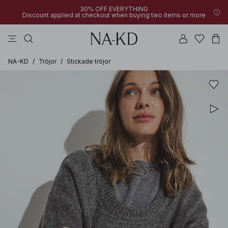
30% OFF EVERYTHING
Discount applied at checkout when buying two items or more
linne
byxor
klänningar
svarta
överdelar
NA-KD
/
Tröjor
/
Stickade tröjor