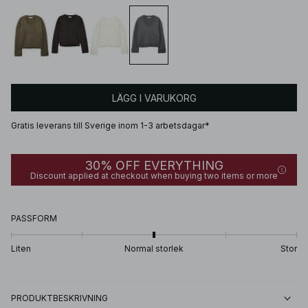
LÄGG I VARUKORG
Gratis leverans till Sverige inom 1-3 arbetsdagar*
30% OFF EVERYTHING
Discount applied at checkout when buying two items or more
PASSFORM
Liten
Normal storlek
Stor
PRODUKTBESKRIVNING