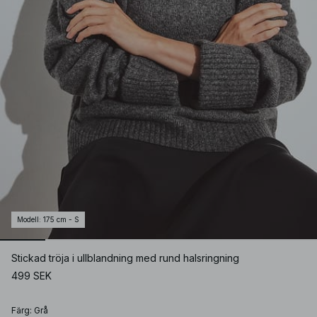
Modell
:
175 cm - S
Stickad tröja i ullblandning med rund halsringning
499 SEK
Färg
:
Grå