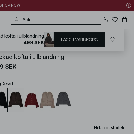
 | SHOP NOW
d kofta i ullblandning
LÄGG I VARUKORG
KD
/
Tröjor
/
Koftor & Cardigans
499 SEK
ckad kofta i ullblandning
9 SEK
g
:
Svart
Hitta din storlek