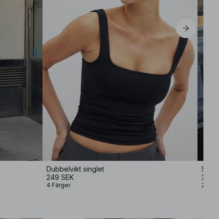
Dubbelvikt singlet
Stick
249 SEK
399 
4 Färger
2 Färg