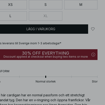
XS
S
M
L
XL
LÄGG I VARUKORG
is leverans till Sverige inom 1-3 arbetsdagar*
30% OFF EVERYTHING
Discount applied at checkout when buying two items or more
SFORM
n
Normal storlek
Stor
här cardigan har en normal passform och ett stretchigt
landat tyg. Den har en v-ringning och öppna framfickor. Vår
digan har knappstängningar ner längs framsidan. Den här