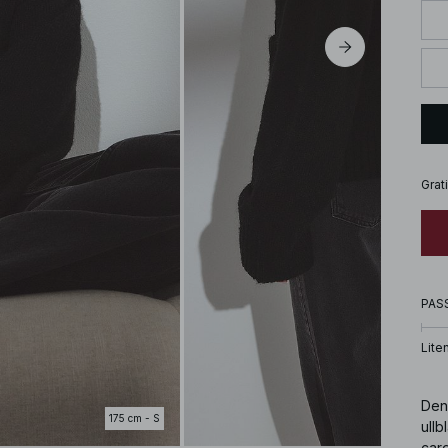
Grat
PAS
Lite
Den 
175 cm - S
ullb
car