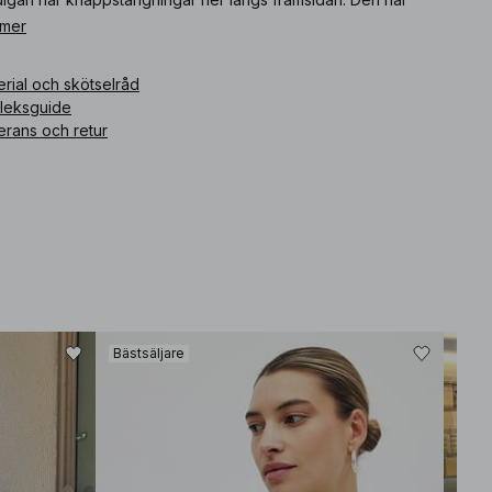
igan kommer i svart.
 mer
ikelnummer
:
1100-011995-0002
rial och skötselråd
rleksguide
erans och retur
Bästsäljare