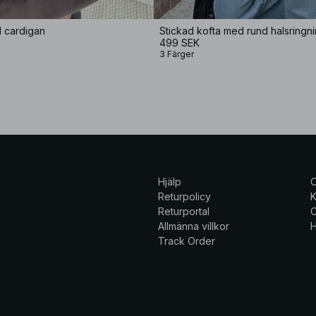
d cardigan
Stickad kofta med rund halsringn
499 SEK
3 Färger
Hjälp
Returpolicy
K
Returportal
C
Allmänna villkor
H
Track Order