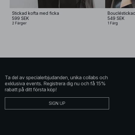
Stickad kofta med ficka
Bouclésticka
599 SEK
549 SEK
2 Färger
1 Färg
Ta del av specialerbjudanden, unika collabs och
exklusiva events. Registrera dig nu och få 15%
rabatt på ditt första köp!
SIGN UP