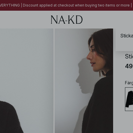
ERYTHING | Discount applied at checkout when buying two items or more
Sticka
NA-
Sti
49
Fär