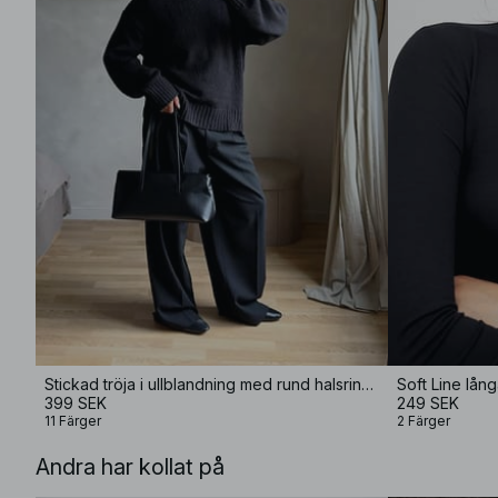
Stickad tröja i ullblandning med rund halsringning
Soft Line lån
399 SEK
249 SEK
11 Färger
2 Färger
Andra har kollat på