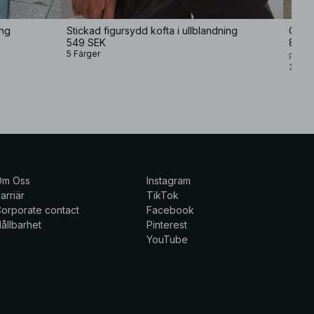
ing
Stickad figursydd kofta i ullblandning
Overs
549 SEK
899 
5 Färger
Premi
3 Fär
Om Oss
Instagram
arriär
TikTok
orporate contact
Facebook
ållbarhet
Pinterest
YouTube