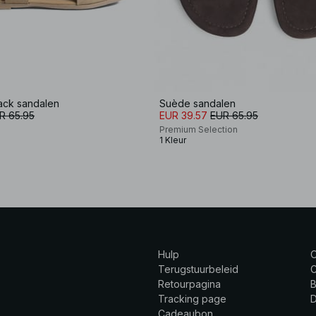
ack sandalen
Suède sandalen
R 65.95
EUR 39.57
EUR 65.95
Premium Selection
1 Kleur
Hulp
Terugstuurbeleid
C
Retourpagina
B
Tracking page
Cadeaubon