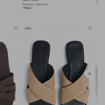
4 Kle
Premium Selection
1 Kleur
-50%