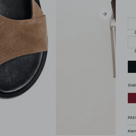
S
S
Grat
PAS
Klei