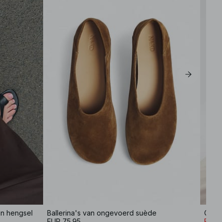
n hengsel
Ballerina's van ongevoerd suède
Geplo
EUR 75.95
EUR 