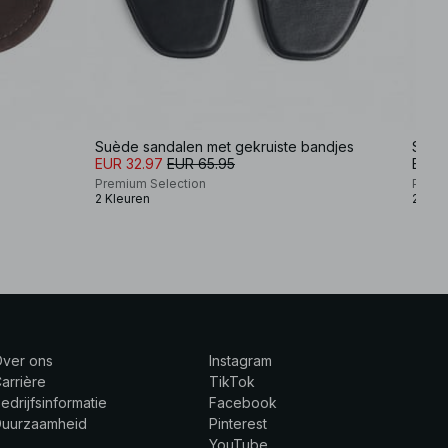
Suède sandalen met gekruiste bandjes
Suède
EUR 32.97
EUR 65.95
EUR 
Premium Selection
Premi
2 Kleuren
2 Kle
Over ons
Instagram
arrière
TikTok
edrijfsinformatie
Facebook
Duurzaamheid
Pinterest
YouTube