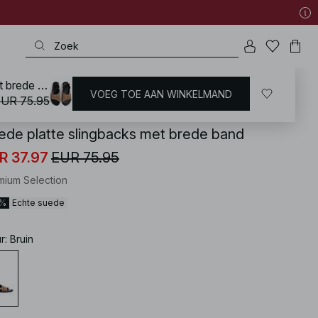
Suede platte slingbacks met brede band
VOEG TOE AAN WINKELMAND
KD
/
Schoenen
/
Leren schoenen
UR 75.95
ede platte slingbacks met brede band
R 37.97
EUR 75.95
mium Selection
0%
Echte suede
ur
:
Bruin