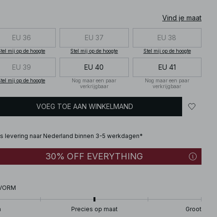
Vind je maat
EU 36
EU 37
EU 38
tel mij op de hoogte
Stel mij op de hoogte
Stel mij op de hoogte
EU 39
EU 40
EU 41
tel mij op de hoogte
Nog maar een paar
Nog maar een paar
verkrijgbaar
verkrijgbaar
VOEG TOE AAN WINKELMAND
is levering naar Nederland binnen 3-5 werkdagen*
30% OFF EVERYTHING
VORM
n
Precies op maat
Groot