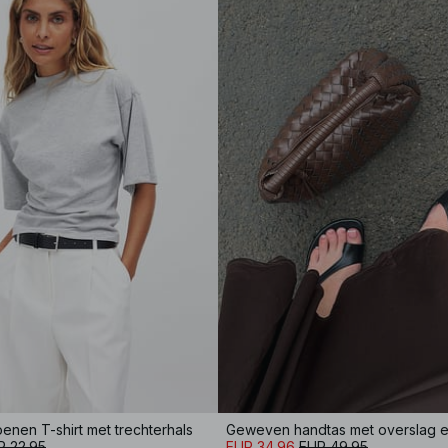
nen T-shirt met trechterhals
Geweven handtas met overslag e
R 22.95
EUR 34.96
EUR 49.95