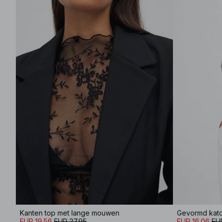
Kanten top met lange mouwen
Gevormd katoe
EUR 19.56
EUR 27.95
EUR 16.06
EU