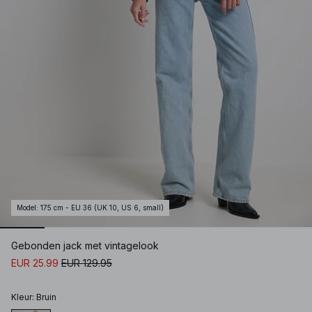
Model
:
175 cm - EU 36 (UK 10, US 6, small)
Gebonden jack met vintagelook
EUR 25.99
EUR 129.95
Kleur
:
Bruin