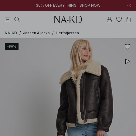
30% OFF EVERYTHING | SHOP NOW
jurken
broeken
tops
kleding
zwarte
NA-KD
/
Jassen & jacks
/
Herfstjassen
-80%