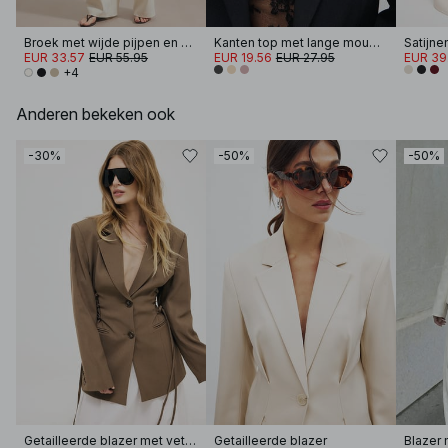
Broek met wijde pijpen en hoge taille
Kanten top met lange mouwen
EUR 33.57
EUR 55.95
EUR 19.56
EUR 27.95
EUR 39
+4
Anderen bekeken ook
-30%
-50%
-50%
Getailleerde blazer met veters
Getailleerde blazer