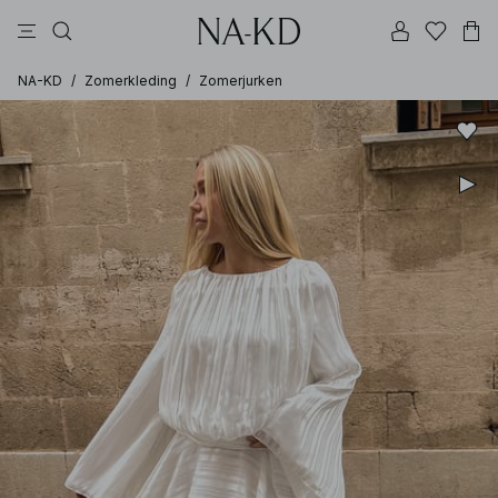
jurken
broeken
tops
zwarte
bruine
NA-KD
/
Zomerkleding
/
Zomerjurken