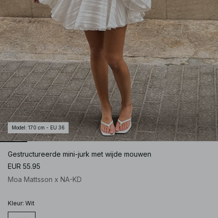
Model
:
170 cm - EU 36
Gestructureerde mini-jurk met wijde mouwen
EUR 55.95
Moa Mattsson x NA-KD
Kleur
:
Wit