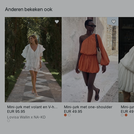
Anderen bekeken ook
Mini-jurk met volant en V-hals
Mini-jurk met one-shoulder
Mini-ju
EUR 95.95
EUR 49.95
EUR 49
Lovisa Wallin x NA-KD