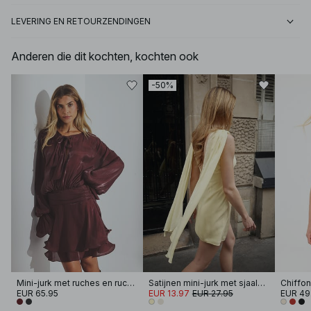
LEVERING EN RETOURZENDINGEN
Anderen die dit kochten, kochten ook
-50%
Mini-jurk met ruches en ruches in de taille
Satijnen mini-jurk met sjaaldetail
EUR 65.95
EUR 13.97
EUR 27.95
EUR 49