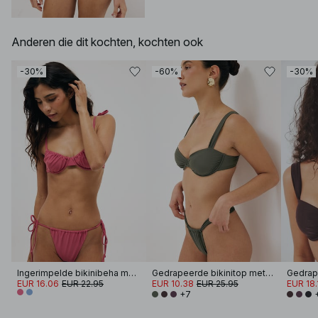
Anderen die dit kochten, kochten ook
-30%
-60%
-30%
Ingerimpelde bikinibeha met strik op de schouder
Gedrapeerde bikinitop met brede band
EUR 16.06
EUR 22.95
EUR 10.38
EUR 25.95
EUR 18.
+7