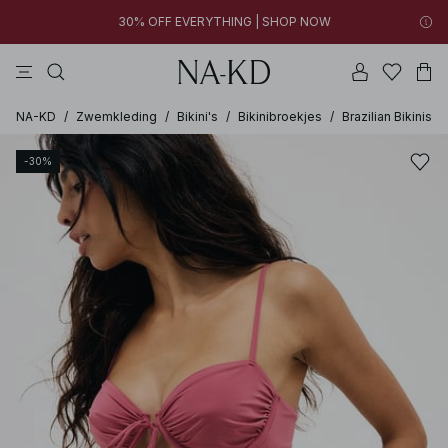
30% OFF EVERYTHING | SHOP NOW
jurken
tops
broeken
bruine
grijze
09h 21m 41s
09h 21m 41s
30% OFF EVERYTHING | SHOP NOW
FINAL SALE | SHOP NOW
FINAL SALE | SHOP NOW
NA-KD
/
Zwemkleding
/
Bikini's
/
Bikinibroekjes
/
Brazilian Bikinis
-30%