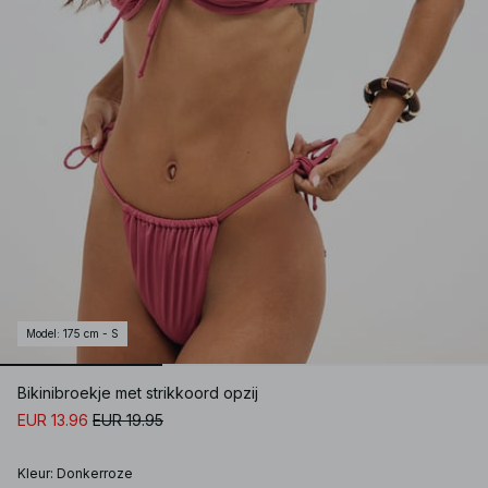
Model
:
175 cm - S
Bikinibroekje met strikkoord opzij
EUR 13.96
EUR 19.95
Kleur
:
Donkerroze