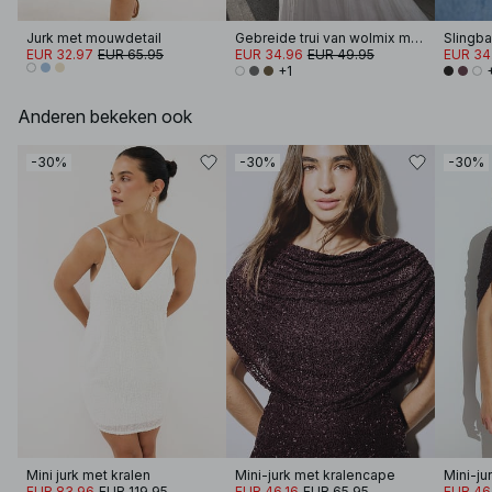
Jurk met mouwdetail
Gebreide trui van wolmix met lage hals
Slingb
EUR 32.97
EUR 65.95
EUR 34.96
EUR 49.95
EUR 34
+1
Anderen bekeken ook
-30%
-30%
-30%
Mini jurk met kralen
Mini-jurk met kralencape
Mini-ju
EUR 83.96
EUR 119.95
EUR 46.16
EUR 65.95
EUR 46