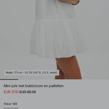
Model
:
173 cm - EU 36 (UK 10, US 6, small)
Mini-jurk met bubbzoom en pailletten
EUR 21.10
EUR 65.95
Kleur
:
Wit