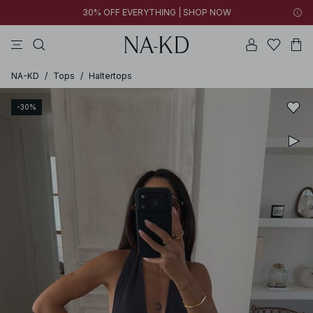
30% OFF EVERYTHING | SHOP NOW
jurken
broeken
tops
bruine
witte
NA-KD
/
Tops
/
Haltertops
-30%