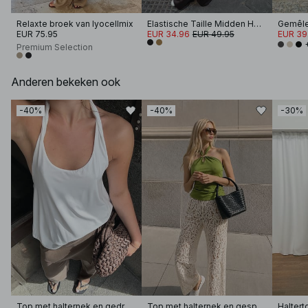
Relaxte broek van lyocellmix
Elastische Taille Midden Hoge Satijnen Broek
EUR 75.95
EUR 34.96
EUR 49.95
EUR 39
Premium Selection
Anderen bekeken ook
-40%
-40%
-30%
Top met halternek en gedraaide halslijn
Top met halternek en gesp
Haltert