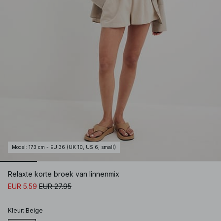
Model
:
173 cm - EU 36 (UK 10, US 6, small)
Relaxte korte broek van linnenmix
EUR 5.59
EUR 27.95
Kleur
:
Beige