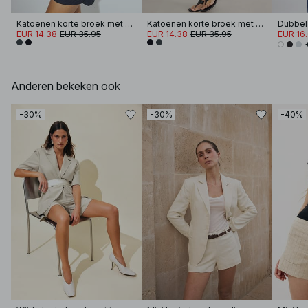
Katoenen korte broek met elastische taille
Katoenen korte broek met elastische taille
Dubbel
EUR 14.38
EUR 35.95
EUR 14.38
EUR 35.95
EUR 16
Anderen bekeken ook
-30%
-30%
-40%