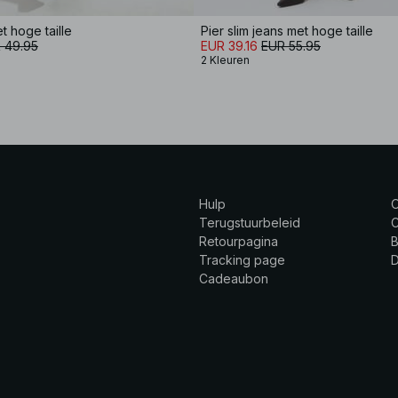
 hoge taille
Pier slim jeans met hoge taille
 49.95
EUR 39.16
EUR 55.95
2 Kleuren
Hulp
Terugstuurbeleid
C
Retourpagina
B
Tracking page
Cadeaubon