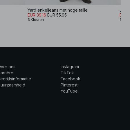
Yard enkeljeans met hoge taille
Jeans
EUR 39.16
EUR 55.95
EUR 1
3 Kleuren
3 Kle
Over ons
Instagram
arrière
TikTok
edrijfsinformatie
Facebook
Duurzaamheid
Pinterest
YouTube