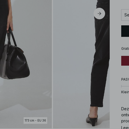
Se
Grat
PAS
Klei
Dez
ontw
pro
173 cm - EU 36
Ver
Lee