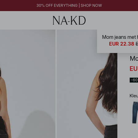
30% OFF EVERYTHING | SHOP NOW
Mom jeans met h
NA-
EUR 22.38
Mo
EU
-6
Kle