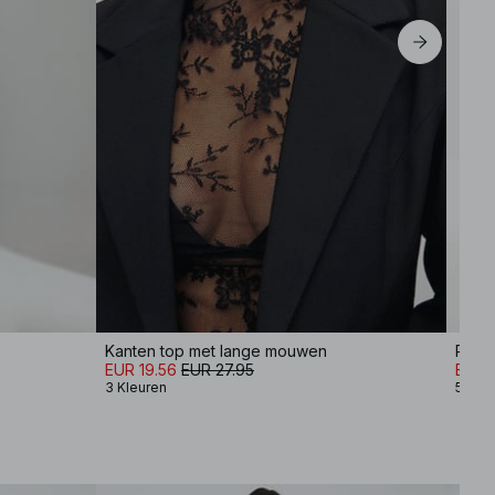
Kanten top met lange mouwen
Recht
EUR 19.56
EUR 27.95
EUR 3
3 Kleuren
5 Kle