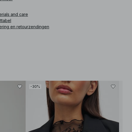
s komt in donker grijs.
erials and care
ikelnummer
:
1100-012365-0366
ttabel
ering en retourzendingen
-30%
-30