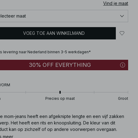
Vind je maat
lecteer maat
VOEG TOE AAN WINKELMAND
is levering naar Nederland binnen 3-5 werkdagen*
30% OFF EVERYTHING
VORM
n
Precies op maat
Groot
e mom-jeans heeft een afgeknipte lengte en een vijf zakken
erp. Het heeft een rits en knoopsluiting. De kleur van dit
duct kan op zichzelf of op andere voorwerpen overgaan.
mijd contact met lichtgekleurde oppervlakken. Deze mom-
s meer