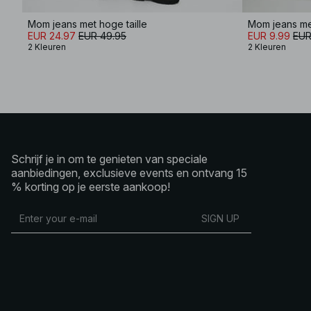
Mom jeans met hoge taille
Mom jeans met
EUR 24.97
EUR 49.95
EUR 9.99
EUR
2 Kleuren
2 Kleuren
Schrijf je in om te genieten van speciale
aanbiedingen, exclusieve events en ontvang 15
% korting op je eerste aankoop!
SIGN UP