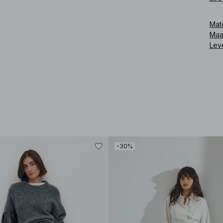
jean
Mat
Art
Maa
Lev
-30%