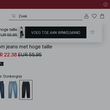
oge taille
VOEG TOE AAN WINKELMAND
KD
/
Jeans
/
Mom Jeans
EUR 55.95
m jeans met hoge taille
R 22.38
EUR 55.95
0%
ur
:
Donkergrijs