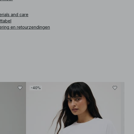
enbeenlengte in maat 36: 69 cm / 27 in. Taille bij maat 36: 35,5
 13.97 in. Zitting in maat 36: 46,5 cm / 18.3 in. De kleur van dit
erials and care
duct kan op zichzelf of op andere voorwerpen overgaan.
ttabel
mijd contact met lichtgekleurde oppervlakken. Deze mom-
ering en retourzendingen
s komt in licht blauw.
ikelnummer
:
1100-007137-0047
-40%
-30