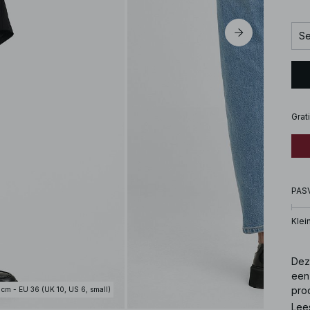
Se
Grat
PAS
Klei
Deze
een 
pro
 cm - EU 36 (UK 10, US 6, small)
Ver
Lee