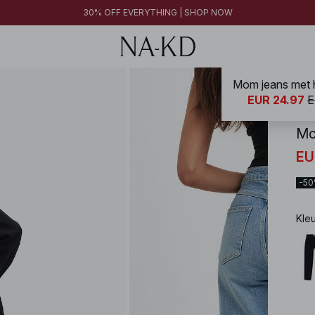
30% OFF EVERYTHING | SHOP NOW
Mom jeans met h
NA-
EUR 24.97
E
Mo
EU
-5
Kle