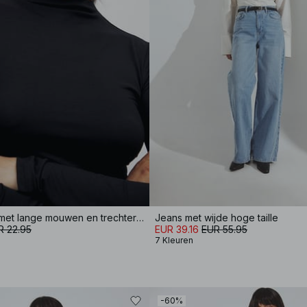
Soft Line top met lange mouwen en trechterhals
Jeans met wijde hoge taille
R 22.95
EUR 39.16
EUR 55.95
7 Kleuren
-60%