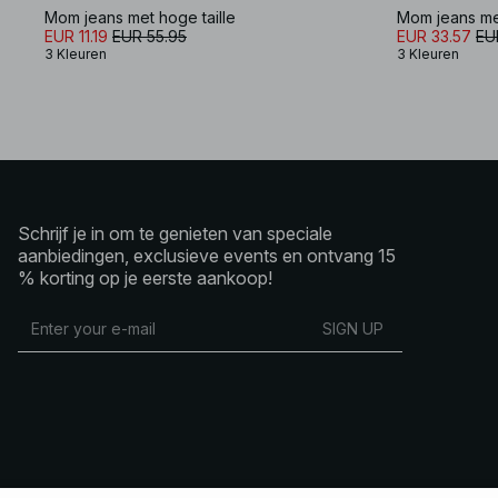
Mom jeans met hoge taille
Mom jeans met
EUR 11.19
EUR 55.95
EUR 33.57
EU
3 Kleuren
3 Kleuren
Schrijf je in om te genieten van speciale
aanbiedingen, exclusieve events en ontvang 15
% korting op je eerste aankoop!
SIGN UP