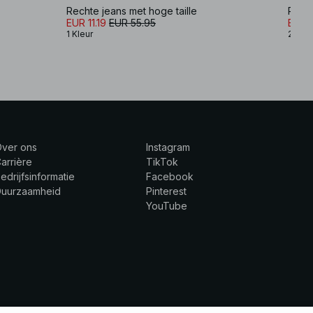
Rechte jeans met hoge taille
Pier 
EUR 11.19
EUR 55.95
EUR 3
1 Kleur
2 Kle
Over ons
Instagram
arrière
TikTok
edrijfsinformatie
Facebook
Duurzaamheid
Pinterest
YouTube