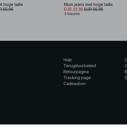
 hoge taille
Mom jeans met hoge taille
R 55.95
EUR 22.38
EUR 55.95
3 Kleuren
Hulp
Terugstuurbeleid
C
Retourpagina
B
Tracking page
Cadeaubon