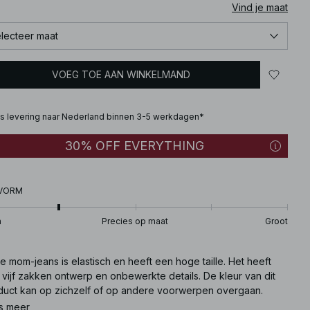
Vind je maat
lecteer maat
VOEG TOE AAN WINKELMAND
is levering naar Nederland binnen 3-5 werkdagen*
30% OFF EVERYTHING
VORM
n
Precies op maat
Groot
 mom-jeans is elastisch en heeft een hoge taille. Het heeft
vijf zakken ontwerp en onbewerkte details. De kleur van dit
duct kan op zichzelf of op andere voorwerpen overgaan.
mijd contact met lichtgekleurde oppervlakken.
s meer