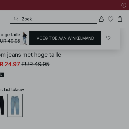
oge taille
VOEG TOE AAN WINKELMAND
KD
/
Jeans
/
High Waist Jeans
UR 49.95
m jeans met hoge taille
R 24.97
EUR 49.95
0%
ur
:
Lichtblauw