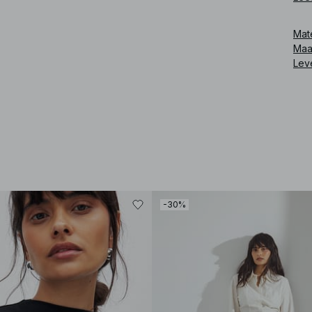
Binn
cm /
Mat
pro
Maa
Ver
Lev
jean
Art
-30%