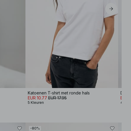
Katoenen T-shirt met ronde hals
Dubb
EUR 10.77
EUR 17.95
EUR 
5 Kleuren
4 Kle
-80%
-30