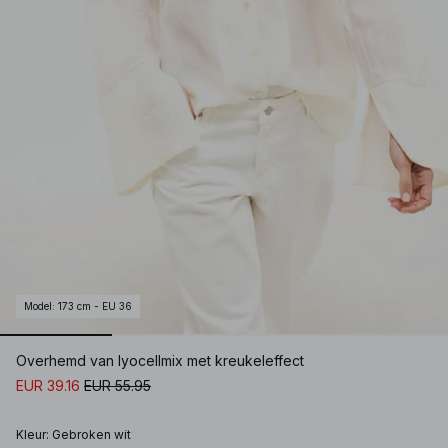
Model
:
173 cm - EU 36
Overhemd van lyocellmix met kreukeleffect
EUR 39.16
EUR 55.95
Kleur
:
Gebroken wit