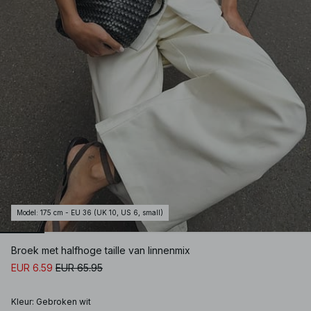
Model
:
175 cm - EU 36 (UK 10, US 6, small)
Broek met halfhoge taille van linnenmix
EUR 6.59
EUR 65.95
Kleur
:
Gebroken wit