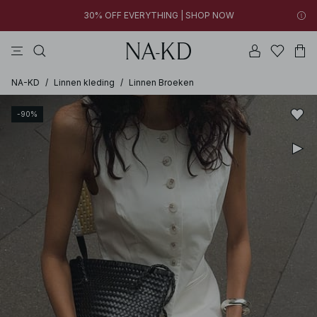
30% OFF EVERYTHING | SHOP NOW
jurken
broeken
tops
kleding
bruine
00h 15m 19s
00h 15m 19s
30% OFF EVERYTHING | SHOP NOW
FINAL SALE | SHOP NOW
FINAL SALE | SHOP NOW
NA-KD
/
Linnen kleding
/
Linnen Broeken
-90%