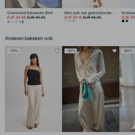
Oversized Katoenen Shirt
Mini-jurk van geborduurde chiffon met lange mouwen
Kostuum
EUR 34.96
EUR 49.95
EUR 46.16
EUR 65.95
EUR 39
+3
Anderen bekeken ook
-70%
-30%
-50%