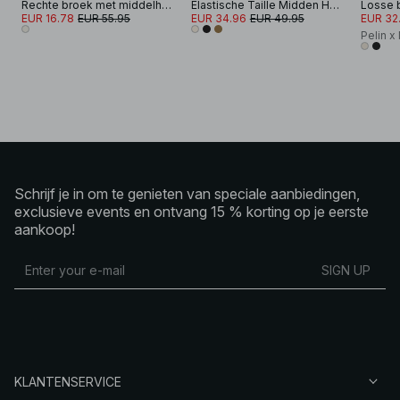
Rechte broek met middelhoge taille van linnenmix
Elastische Taille Midden Hoge Satijnen Broek
Losse b
EUR 16.78
EUR 55.95
EUR 34.96
EUR 49.95
EUR 32
Pelin x
Schrijf je in om te genieten van speciale aanbiedingen,
exclusieve events en ontvang 15 % korting op je eerste
aankoop!
SIGN UP
KLANTENSERVICE