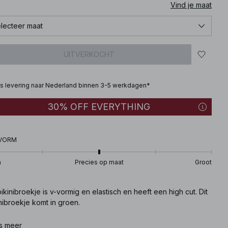
Vind je maat
lecteer maat
UITVERKOCHT
is levering naar Nederland binnen 3-5 werkdagen*
30% OFF EVERYTHING
VORM
n
Precies op maat
Groot
bikinibroekje is v-vormig en elastisch en heeft een high cut. Dit
nibroekje komt in groen.
ikelnummer
s meer
:
1000-101130-0086