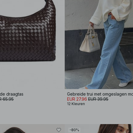
de draagtas
Gebreide trui met omgeslagen 
R 65.95
EUR 27.96
EUR 39.95
12 Kleuren
-80%