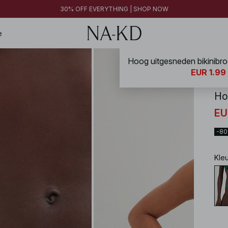
FINAL SALE | SHOP NOW
30% OFF EVERYTHING | SHOP NOW
FINAL SALE | SHOP NOW
e
NA-
EUR 1.99
Ho
EU
-8
Kle