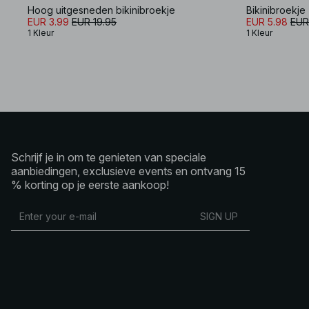
Hoog uitgesneden bikinibroekje
Bikinibroekje
EUR 3.99
EUR 19.95
EUR 5.98
EUR
1 Kleur
1 Kleur
Schrijf je in om te genieten van speciale
aanbiedingen, exclusieve events en ontvang 15
% korting op je eerste aankoop!
SIGN UP