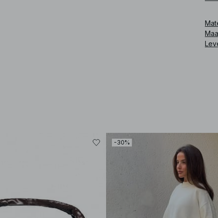
Mat
Maa
Lev
-30%