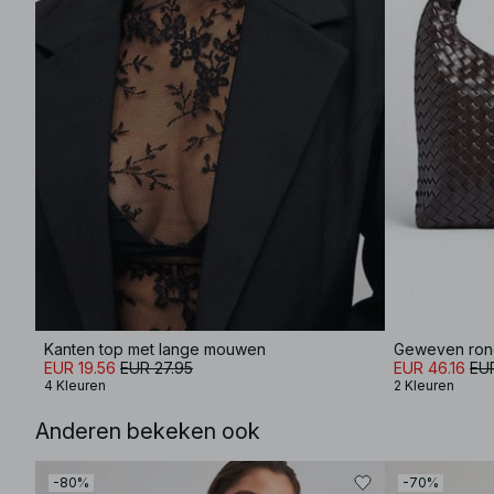
Kanten top met lange mouwen
Geweven ron
EUR 19.56
EUR 27.95
EUR 46.16
EU
4 Kleuren
2 Kleuren
Anderen bekeken ook
-80%
-70%