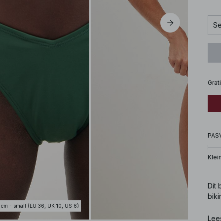
Se
Grat
PAS
Klei
Dit 
biki
 cm - small (EU 36, UK 10, US 6)
Art
Lee