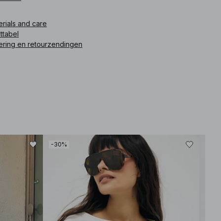
erials and care
ttabel
ering en retourzendingen
-30%
-30