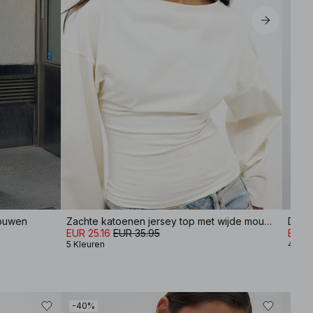
mouwen
Zachte katoenen jersey top met wijde mouwen
Dubb
EUR 25.16
EUR 35.95
EUR 
5 Kleuren
4 Kle
-40%
-70