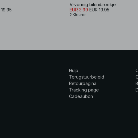
V-vormig bikinibroekje
 19.95
EUR 3.99
EUR 19.95
2 Kleuren
Hulp
Terugstuurbeleid
C
Retourpagina
B
Tracking page
Cadeaubon