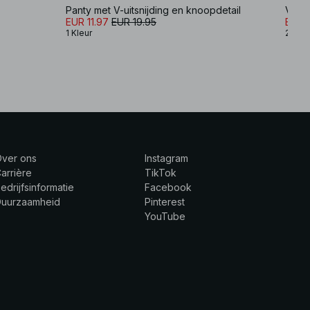
Panty met V-uitsnijding en knoopdetail
V-vor
EUR 11.97
EUR 19.95
EUR 
1 Kleur
2 Kle
Over ons
Instagram
arrière
TikTok
edrijfsinformatie
Facebook
Duurzaamheid
Pinterest
YouTube