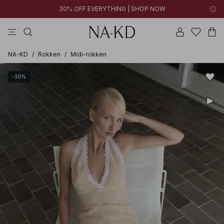
30% OFF EVERYTHING | SHOP NOW
jurken
broeken
tops
kleding
zwarte
NA-KD
/
Rokken
/
Midi-rokken
-30%