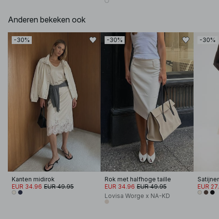
Anderen bekeken ook
-30%
-30%
-30%
Kanten midirok
Rok met halfhoge taille
Satijne
EUR 34.96
EUR 49.95
EUR 34.96
EUR 49.95
EUR 27
Lovisa Worge x NA-KD