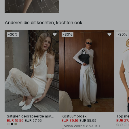
Anderen die dit kochten, kochten ook
-30%
-30%
-30%
Satijnen gedrapeerde asymmetrische top met halternek
Kostuumbroek
Top me
EUR 19.56
EUR 27.95
EUR 39.16
EUR 55.95
EUR 27
Lovisa Worge x NA-KD