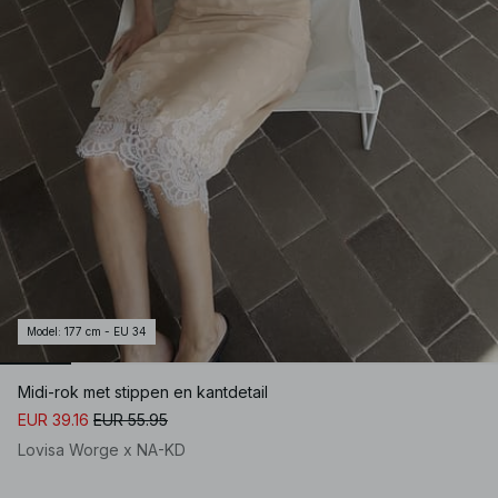
Model
:
177 cm - EU 34
Midi-rok met stippen en kantdetail
EUR 39.16
EUR 55.95
Lovisa Worge x NA-KD