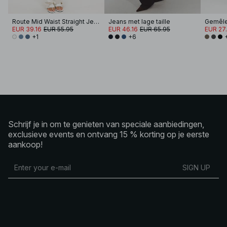
Route Mid Waist Straight Jeans
Jeans met lage taille
EUR 39.16
EUR 55.95
EUR 46.16
EUR 65.95
EUR 27
+1
+6
Schrijf je in om te genieten van speciale aanbiedingen,
exclusieve events en ontvang 15 % korting op je eerste
aankoop!
SIGN UP